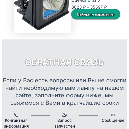
Оценка
0
из 5
Диапазон
8623
₽
–
35597
₽
цен:
Это
Выберите параметры
8623 ₽
тов
–
име
35597 ₽
нес
вар
Опц
мож
ОБРАТНАЯ СВЯЗЬ
выб
на
стр
Если у Вас есть вопросы или Вы не смогли
това
найти необходимую вам лампу на нашем
сайте, заполните форму ниже, мы
свяжемся с Вами в кратчайшие сроки
📞
🎁
✉
Контактная
Запрос
Сообщение
информация
запчастей