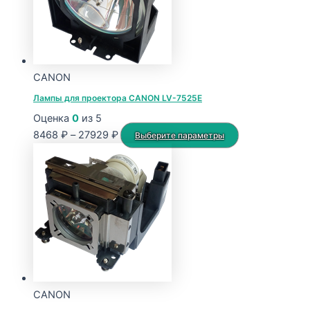
CANON
Лампы для проектора CANON LV-7525E
Оценка
0
из 5
Диапазон
Этот
8468
₽
–
27929
₽
Выберите параметры
цен:
товар
8468 ₽
имеет
–
несколько
27929 ₽
вариаций.
Опции
можно
выбрать
на
странице
CANON
товара.