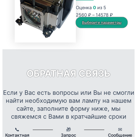
27929 ₽
вариаций.
Оценка
0
из 5
Опции
Диапазон
2560
₽
–
14578
₽
можно
цен:
Это
Выберите параметры
выбрать
2560 ₽
тов
на
–
име
странице
14578 ₽
нес
товара.
вар
Опц
мож
ОБРАТНАЯ СВЯЗЬ
выб
на
стр
Если у Вас есть вопросы или Вы не смогли
това
найти необходимую вам лампу на нашем
сайте, заполните форму ниже, мы
свяжемся с Вами в кратчайшие сроки
📞
🎁
✉
Контактная
Запрос
Сообщение