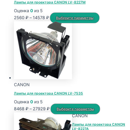
Лампы для проектора CANON LV-8227M
Оценка
0
из 5
Диапазон
Этот
2560
₽
–
14578
₽
Выберите параметры
цен:
товар
2560 ₽
имеет
–
несколько
14578 ₽
вариаций.
Опции
можно
выбрать
на
странице
CANON
товара.
Лампы для проектора CANON LV-7535
Оценка
0
из 5
Диапазон
Этот
8468
₽
–
27929
₽
Выберите параметры
цен:
товар
CANON
8468 ₽
имеет
Лампы для проектора CANON
LV-8227A
–
несколько