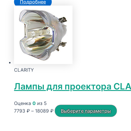
Подробнее
CLARITY
Лампы для проектора CL
Оценка
0
из 5
Диапазон
Этот
7793
₽
–
18089
₽
Выберите параметры
цен:
товар
7793 ₽
имеет