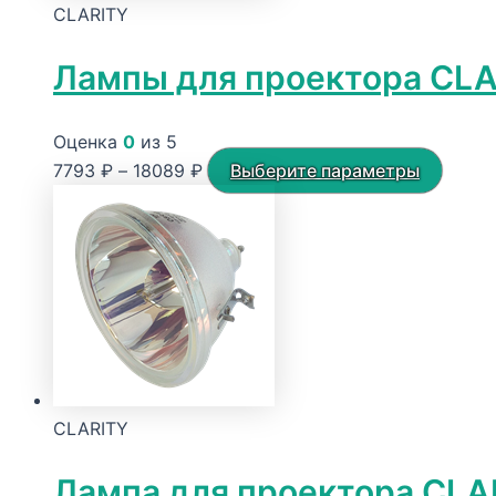
CLARITY
Лампы для проектора CLA
Оценка
0
из 5
Диапазон
Этот
7793
₽
–
18089
₽
Выберите параметры
цен:
товар
7793 ₽
имеет
–
неско
18089 ₽
вариа
Опци
можн
выбра
на
CLARITY
стран
товар
Лампа для проектора CLA