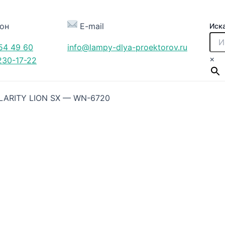
он
E-mail
Иск
54 49 60
info@lampy-dlya-proektorov.ru
×
230-17-22
LARITY LION SX — WN-6720