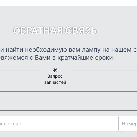
лько
ций.
и
о
ОБРАТНАЯ СВЯЗЬ
ть
ли найти необходимую вам лампу на нашем с
ице
свяжемся с Вами в кратчайшие сроки
а.
🎁
Запрос
запчастей