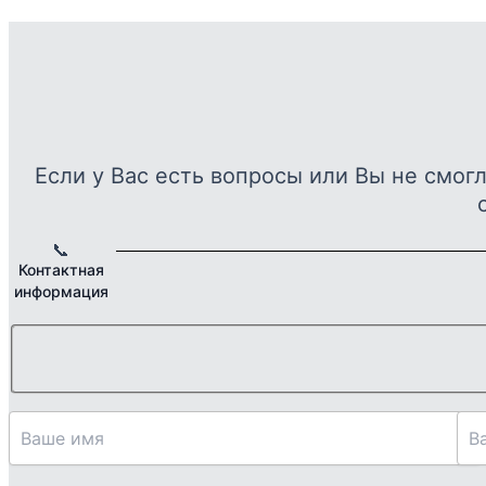
–
неско
18089 ₽
вариа
Опци
можн
выбра
на
Если у Вас есть вопросы или Вы не смог
стран
товар
📞
Контактная
информация