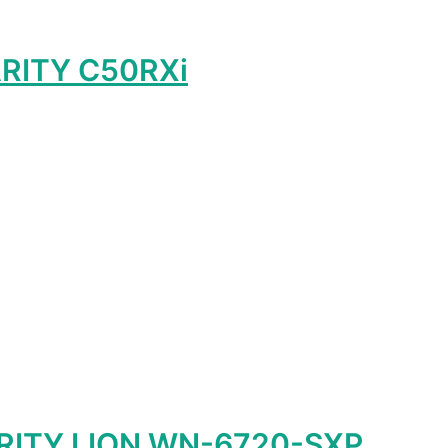
RITY C50RXi
лько
ций.
и
о
ть
ице
а.
RITY LION WN-6720-SXP