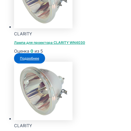
Опции
можно
выбрать
на
странице
CLARITY
товара.
Лампа для проектора CLARITY WN4030
Оценка
0
из 5
Подробнее
CLARITY