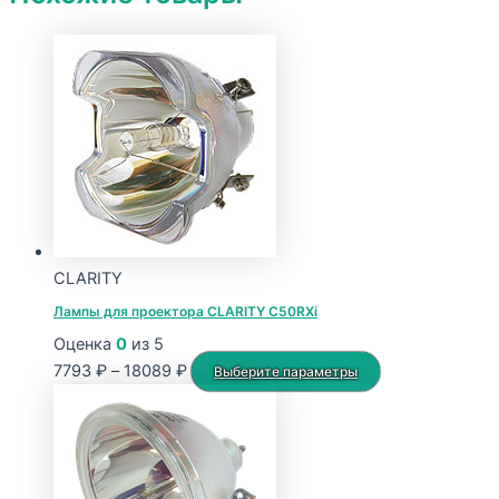
CLARITY
Лампы для проектора CLARITY C50RXi
Оценка
0
из 5
Диапазон
Этот
7793
₽
–
18089
₽
Выберите параметры
цен:
товар
7793 ₽
имеет
–
несколько
18089 ₽
вариаций.