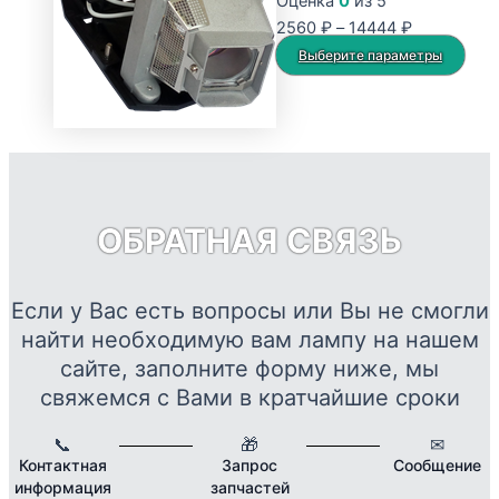
Оценка
0
из 5
Опции
Диапазон
2560
₽
–
14444
₽
можно
цен:
Это
Выберите параметры
выбрать
2560 ₽
тов
на
–
име
странице
14444 ₽
нес
товара.
вар
Опц
мож
ОБРАТНАЯ СВЯЗЬ
выб
на
стр
Если у Вас есть вопросы или Вы не смогли
това
найти необходимую вам лампу на нашем
сайте, заполните форму ниже, мы
свяжемся с Вами в кратчайшие сроки
📞
🎁
✉
Контактная
Запрос
Сообщение
информация
запчастей