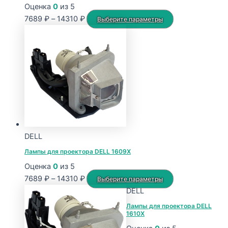
Оценка
0
из 5
Диапазон
Этот
7689
₽
–
14310
₽
Выберите параметры
цен:
товар
7689 ₽
имеет
–
несколько
14310 ₽
вариаций.
Опции
можно
выбрать
на
странице
DELL
товара.
Лампы для проектора DELL 1609X
Оценка
0
из 5
Диапазон
Этот
7689
₽
–
14310
₽
Выберите параметры
цен:
товар
DELL
7689 ₽
имеет
Лампы для проектора DELL
1610X
–
несколько
14310 ₽
вариаций.