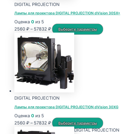
DIGITAL PROJECTION
товара.
Лампы для проектора DIGITAL PROJECTION dVision 30SX+
Оценка
0
из 5
Диапазон
Этот
2560
₽
–
57832
₽
Выберите параметры
цен:
товар
2560 ₽
имеет
–
несколько
57832 ₽
вариаций.
Опции
можно
выбрать
на
странице
DIGITAL PROJECTION
товара.
Лампы для проектора DIGITAL PROJECTION dVision 30XG
Оценка
0
из 5
Диапазон
Этот
2560
₽
–
57832
₽
Выберите параметры
цен:
товар
DIGITAL PROJECTION