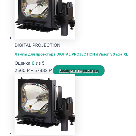
DIGITAL PROJECTION
Лампы для проектора DIGITAL PROJECTION dVision 30 sx+ XL
Оценка
0
из 5
Диапазон
Этот
2560
₽
–
57832
₽
Выберите параметры
цен:
товар
2560 ₽
имеет
–
несколько
57832 ₽
вариаций.
Опции
можно
выбрать
на
странице