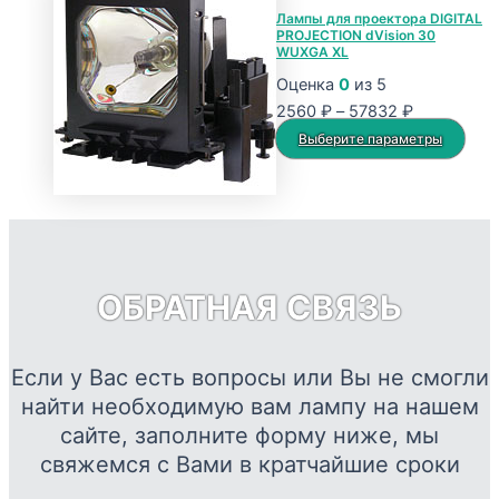
2560 ₽
имеет
Лампы для проектора DIGITAL
PROJECTION dVision 30
–
несколько
WUXGA XL
57832 ₽
вариаций.
Оценка
0
из 5
Опции
Диапазон
2560
₽
–
57832
₽
можно
цен:
Это
Выберите параметры
выбрать
2560 ₽
тов
на
–
име
странице
57832 ₽
нес
товара.
вар
Опц
ОБРАТНАЯ СВЯЗЬ
мож
выб
на
Если у Вас есть вопросы или Вы не смогли
стр
найти необходимую вам лампу на нашем
това
сайте, заполните форму ниже, мы
свяжемся с Вами в кратчайшие сроки