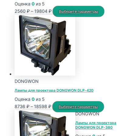
Оценка
0
из 5
Диапазон
Этот
2560
₽
–
19804
₽
Выберите параметры
цен:
товар
2560 ₽
имеет
–
несколько
19804 ₽
вариаций.
Опции
можно
выбрать
на
странице
DONGWON
товара.
Лампы для проектора DONGWON DLP-420
Оценка
0
из 5
Диапазон
Этот
8736
₽
–
18598
₽
Выберите параметры
цен:
товар
DONGWON
8736 ₽
имеет
Лампы для проектора
DONGWON DLP-380
–
несколько
18598 ₽
вариаций.