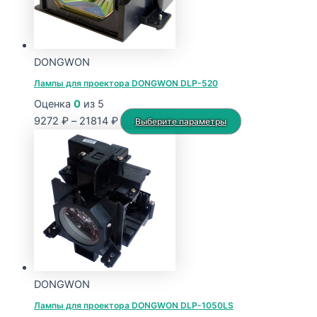
DONGWON
Лампы для проектора DONGWON DLP-520
Оценка
0
из 5
Диапазон
Этот
9272
₽
–
21814
₽
Выберите параметры
цен:
товар
9272 ₽
имеет
–
несколько
21814 ₽
вариаций.
Опции
можно
выбрать
на
странице
DONGWON
товара.
Лампы для проектора DONGWON DLP-1050LS