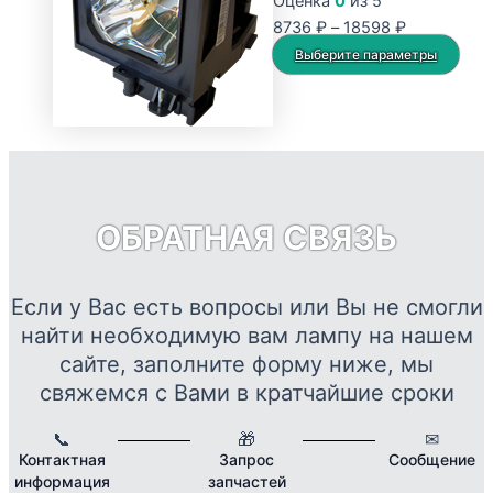
Оценка
0
из 5
Опции
Диапазон
8736
₽
–
18598
₽
можно
цен:
Это
Выберите параметры
выбрать
8736 ₽
тов
на
–
име
странице
18598 ₽
нес
товара.
вар
Опц
мож
ОБРАТНАЯ СВЯЗЬ
выб
на
стр
Если у Вас есть вопросы или Вы не смогли
това
найти необходимую вам лампу на нашем
сайте, заполните форму ниже, мы
свяжемся с Вами в кратчайшие сроки
📞
🎁
✉
Контактная
Запрос
Сообщение
информация
запчастей