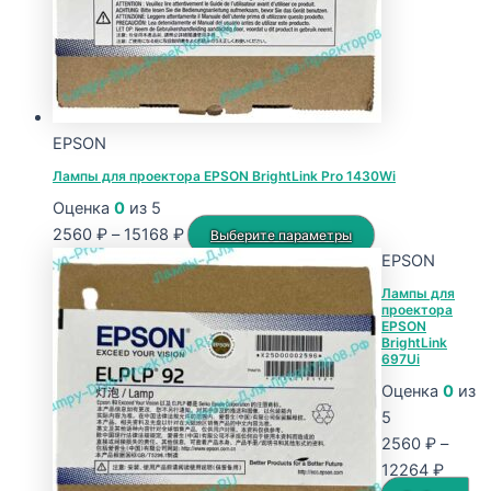
странице
товара.
EPSON
Лампы для проектора EPSON BrightLink Pro 1430Wi
Оценка
0
из 5
Диапазон
Этот
2560
₽
–
15168
₽
Выберите параметры
цен:
товар
EPSON
2560 ₽
имеет
Лампы для
проектора
–
несколько
EPSON
15168 ₽
вариаций.
BrightLink
697Ui
Опции
Оценка
0
из
можно
5
выбрать
2560
₽
–
на
Диапа
12264
₽
странице