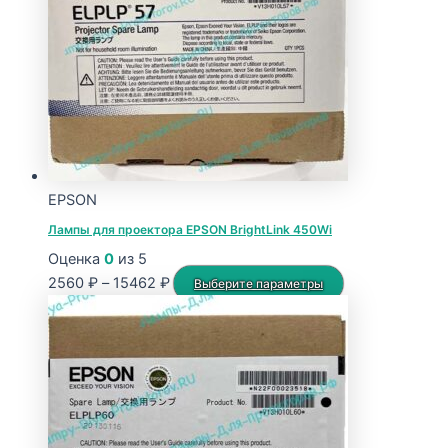
EPSON
Лампы для проектора EPSON BrightLink 450Wi
Оценка
0
из 5
Диапазон
Этот
2560
₽
–
15462
₽
Выберите параметры
цен:
товар
2560 ₽
имеет
–
несколько
15462 ₽
вариаций.
Опции
можно