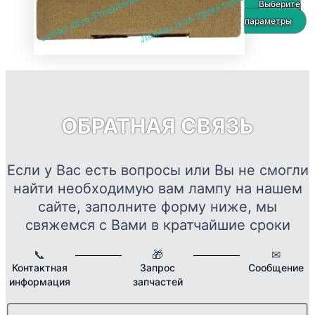
цен:
товара.
Выберите
2560 
Э
параметры
–
т
12264
и
н
в
О
ОБРАТНАЯ СВЯЗЬ
м
в
н
Если у Вас есть вопросы или Вы не смогли
с
найти необходимую вам лампу на нашем
т
сайте, заполните форму ниже, мы
свяжемся с Вами в кратчайшие сроки
📞
🎁
✉
Контактная
Запрос
Сообщение
информация
запчастей