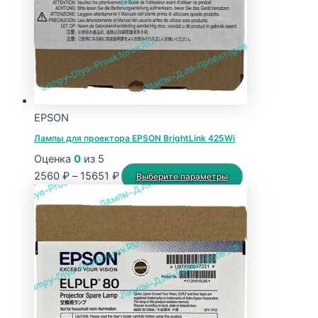
выбрать
на
странице
товара.
EPSON
Лампы для проектора EPSON BrightLink 425Wi
Оценка
0
из 5
Диапазон
Этот
2560
₽
–
15651
₽
Выберите параметры
цен:
товар
2560 ₽
имеет
–
несколько
15651 ₽
вариаций.
Опции
можно
выбрать
на