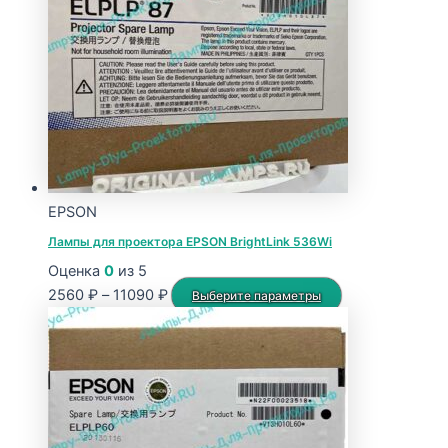
EPSON
Лампы для проектора EPSON BrightLink 536Wi
Оценка
0
из 5
Диапазон
Этот
2560
₽
–
11090
₽
Выберите параметры
цен:
товар
2560 ₽
имеет
–
несколько
11090 ₽
вариаций.
Опции
можно