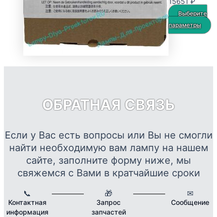
Диапа
15651
₽
странице
цен:
Выберите
товара.
2560 
Э
параметры
–
т
15651
и
н
в
О
м
ОБРАТНАЯ СВЯЗЬ
в
н
с
Если у Вас есть вопросы или Вы не смогли
т
найти необходимую вам лампу на нашем
сайте, заполните форму ниже, мы
свяжемся с Вами в кратчайшие сроки
📞
🎁
✉
Контактная
Запрос
Сообщение
информация
запчастей