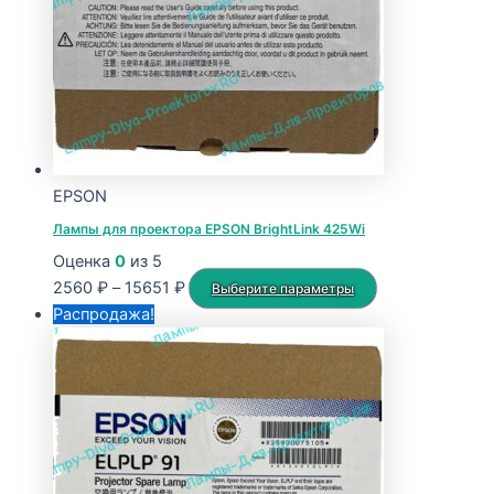
выбрать
на
странице
товара.
EPSON
Лампы для проектора EPSON BrightLink 425Wi
Оценка
0
из 5
Диапазон
Этот
2560
₽
–
15651
₽
Выберите параметры
цен:
товар
Распродажа!
2560 ₽
имеет
–
несколько
15651 ₽
вариаций.
Опции
можно
выбрать