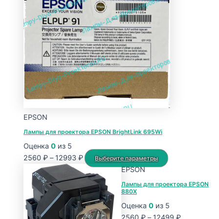
Опции
можно
выбрать
на
странице
товара.
EPSON
Лампы для проектора EPSON BrightLink 695Wi
Оценка
0
из 5
Диапазон
Этот
2560
₽
–
12993
₽
Выберите параметры
цен:
товар
EPSON
2560 ₽
имеет
Лампы для проектора EPSON
880X
–
несколько
12993 ₽
вариаций.
Оценка
0
из 5
Опции
Диапазон
2560
₽
–
12499
₽