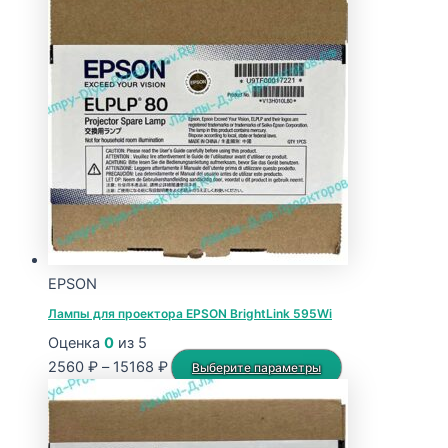
EPSON
Лампы для проектора EPSON BrightLink 595Wi
Оценка
0
из 5
Диапазон
Этот
2560
₽
–
15168
₽
Выберите параметры
цен:
товар
2560 ₽
имеет
–
несколько