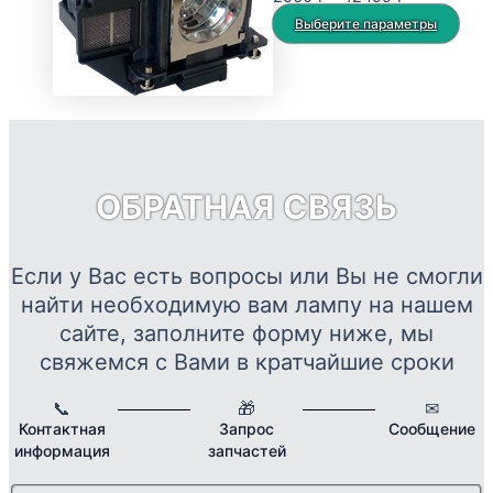
можно
цен:
Это
Выберите параметры
выбрать
2560 ₽
тов
на
–
име
странице
12499 ₽
нес
товара.
вар
Опц
мож
ОБРАТНАЯ СВЯЗЬ
выб
на
стр
Если у Вас есть вопросы или Вы не смогли
това
найти необходимую вам лампу на нашем
сайте, заполните форму ниже, мы
свяжемся с Вами в кратчайшие сроки
📞
🎁
✉
Контактная
Запрос
Сообщение
информация
запчастей