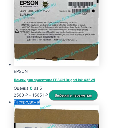
15168 ₽
вариаций.
Опции
можно
выбрать
на
странице
товара.
EPSON
Лампы для проектора EPSON BrightLink 435Wi
Оценка
0
из 5
Диапазон
Этот
2560
₽
–
15651
₽
Выберите параметры
цен:
товар
Распродажа!
2560 ₽
имеет
–
несколько
15651 ₽
вариаций.