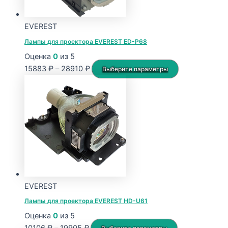
EVEREST
Лампы для проектора EVEREST ED-P68
Оценка
0
из 5
Диапазон
Этот
15883
₽
–
28910
₽
Выберите параметры
цен:
товар
15883 ₽
имеет
–
несколько
28910 ₽
вариаций.
Опции
можно
выбрать
на
странице
EVEREST
товара.
Лампы для проектора EVEREST HD-U61
Оценка
0
из 5
Диапазон
Этот