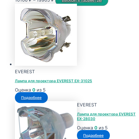
10106
₽
–
19905
₽
Выберите параметры
цен:
товар
10106 ₽
имеет
–
несколько
19905 ₽
вариаций.
Опции
можно
выбрать
на
странице
EVEREST
товара.
Лампа для проектора EVEREST EX-31025
Оценка
0
из 5
Подробнее
EVEREST
Лампа для проектора EVEREST
EX-28030
Оценка
0
из 5
Подробнее