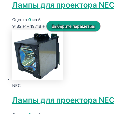
Лампы для проектора NE
Оценка
0
из 5
Диапазон
Этот
9182
₽
–
19718
₽
Выберите параметры
цен:
товар
9182 ₽
имеет
–
неско
19718 ₽
вариац
Опции
можно
выбра
на
NEC
стран
товара
Лампы для проектора NE