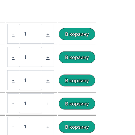
₽
-
+
₽
-
+
₽
-
+
₽
-
+
₽
-
+