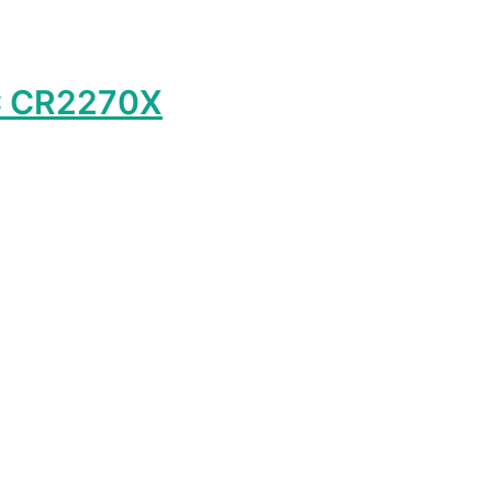
C CR2270X
лько
ций.
о
ть
ице
.