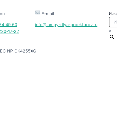
он
E-mail
Иск
54 49 60
info@lampy-dlya-proektorov.ru
×
230-17-22
NEC NP-CK4255XG