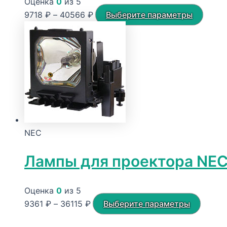
Оценка
0
из 5
Диапазон
Этот
9718
₽
–
40566
₽
Выберите параметры
цен:
товар
9718 ₽
имеет
–
неско
40566 ₽
вариа
Опци
можн
выбра
на
NEC
стран
товар
Лампы для проектора NE
Оценка
0
из 5
Диапазон
Этот
9361
₽
–
36115
₽
Выберите параметры
цен:
товар