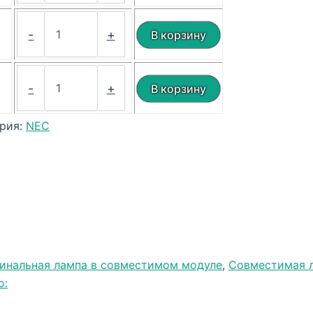
₽
-
+
₽
-
+
ория:
NEC
инальная лампа в совместимом модуле
,
Совместимая л
о: