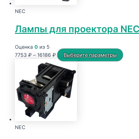
NEC
Лампы для проектора NE
Оценка
0
из 5
Диапазон
Этот
7753
₽
–
16186
₽
Выберите параметры
цен:
товар
7753 ₽
имеет
–
неско
16186 ₽
вариа
Опции
можн
выбра
на
NEC
стран
товара