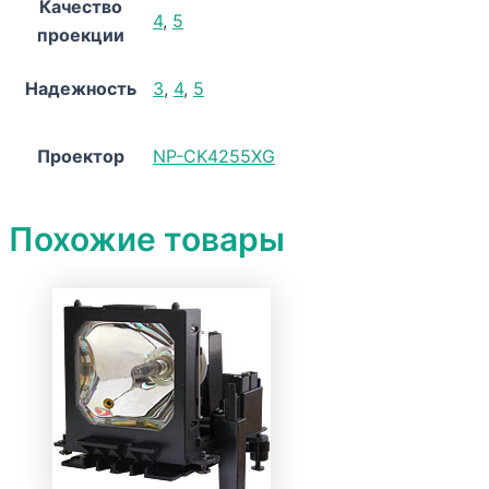
Качество
4
,
5
проекции
Надежность
3
,
4
,
5
Проектор
NP-CK4255XG
Похожие товары