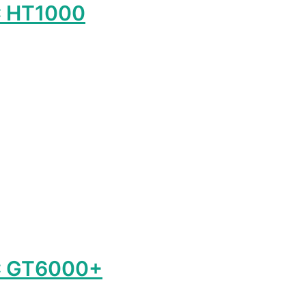
C HT1000
лько
ий.
ть
ице
.
C GT6000+