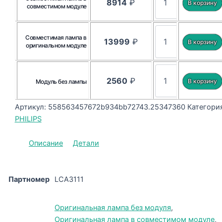
8914
₽
совместимом модуле
Совместимая лампа в
13999
₽
оригинальном модуле
2560
₽
Модуль без лампы
Артикул:
558563457672b934bb72743.25347360
Категория
PHILIPS
Описание
Детали
Партномер
LCA3111
Оригинальная лампа без модуля
,
Оригинальная лампа в совместимом модуле
,