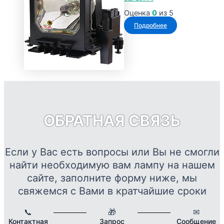
19973 ₽
вариаций.
Оценка
0
из 5
Опции
Подробнее
можно
выбрать
на
странице
товара.
ОБРАТНАЯ СВЯЗЬ
Если у Вас есть вопросы или Вы не смогли
найти необходимую вам лампу на нашем
сайте, заполните форму ниже, мы
свяжемся с Вами в кратчайшие сроки
📞
🎁
✉
Контактная
Запрос
Сообщение