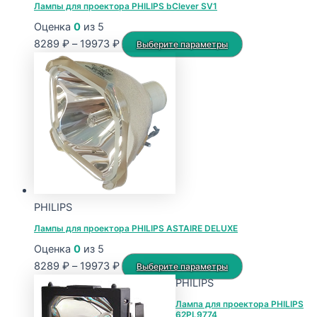
Лампы для проектора PHILIPS bClever SV1
Оценка
0
из 5
Диапазон
Этот
8289
₽
–
19973
₽
Выберите параметры
цен:
товар
8289 ₽
имеет
–
несколько
19973 ₽
вариаций.
Опции
можно
выбрать
на
странице
PHILIPS
товара.
Лампы для проектора PHILIPS ASTAIRE DELUXE
Оценка
0
из 5
Диапазон
Этот
8289
₽
–
19973
₽
Выберите параметры
цен:
товар
PHILIPS
8289 ₽
имеет
Лампа для проектора PHILIPS
62PL9774
–
несколько