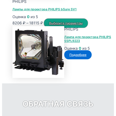
PHILIPS
Лампы для проектора PHILIPS bSure SV1
Оценка
0
из 5
Диапазон
Этот
8206
₽
–
18115
₽
Выберите параметры
цен:
товар
PHILIPS
8206 ₽
имеет
Лампа для проектора PHILIPS
55PL9223
–
несколько
18115 ₽
вариаций.
Оценка
0
из 5
Опции
Подробнее
можно
выбрать
на
странице
товара.
ОБРАТНАЯ СВЯЗЬ