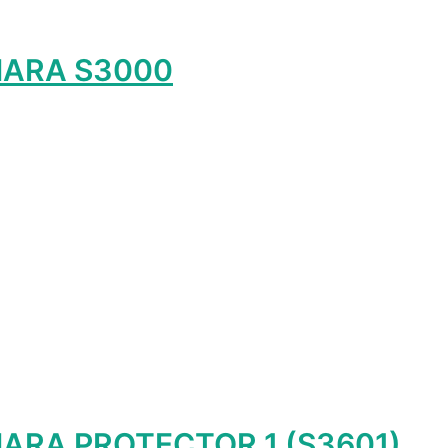
HARA S3000
лько
ций.
и
о
ть
ице
а.
HARA PROTECTOR 1 (S3601)