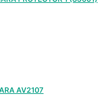
лько
ций.
и
о
ть
ице
а.
HARA AV2107