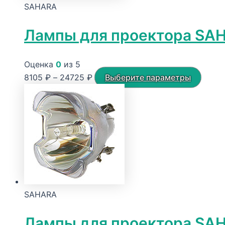
SAHARA
Лампы для проектора SA
Оценка
0
из 5
Диапазон
Этот
8105
₽
–
24725
₽
Выберите параметры
цен:
товар
8105 ₽
имеет
–
неско
24725 ₽
вариа
Опци
можн
выбра
на
SAHARA
стран
товар
Лампы для проектора SA