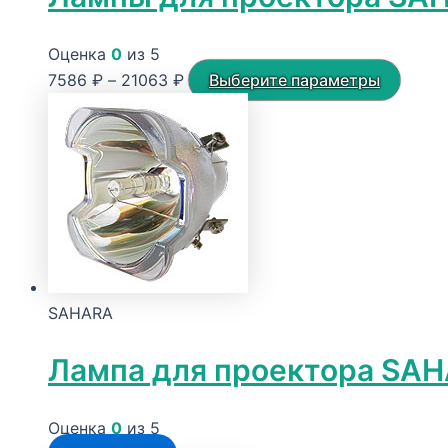
Оценка
0
из 5
Диапазон
Этот
7586
₽
–
21063
₽
Выберите параметры
цен:
товар
7586 ₽
имеет
–
неско
21063 ₽
вариа
Опци
можн
выбра
на
SAHARA
стран
товар
Лампа для проектора SA
Оценка
0
из 5