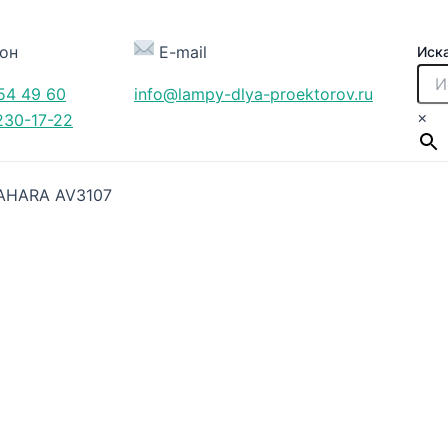
он
E-mail
Иск
54 49 60
info@lampy-dlya-proektorov.ru
×
230-17-22
SAHARA AV3107