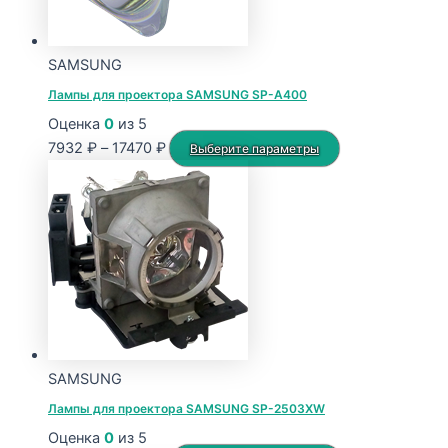
SAMSUNG
Лампы для проектора SAMSUNG SP-A400
Оценка
0
из 5
Диапазон
Этот
7932
₽
–
17470
₽
Выберите параметры
цен:
товар
7932 ₽
имеет
–
несколько
17470 ₽
вариаций.
Опции
можно
выбрать
на
странице
SAMSUNG
товара.
Лампы для проектора SAMSUNG SP-2503XW
Оценка
0
из 5