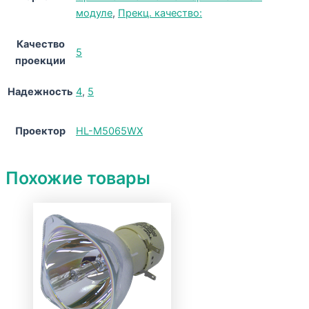
модуле
,
Прекц. качество:
Качество
5
проекции
Надежность
4
,
5
Проектор
HL-M5065WX
Похожие товары