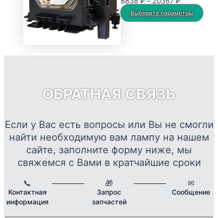
Диапазон
8838
₽
–
20367
₽
можно
цен:
Это
Выберите параметры
выбрать
8838 ₽
тов
на
–
име
странице
20367 ₽
нес
товара.
вар
Опц
мож
ОБРАТНАЯ СВЯЗЬ
выб
на
стр
Если у Вас есть вопросы или Вы не смогли
това
найти необходимую вам лампу на нашем
сайте, заполните форму ниже, мы
свяжемся с Вами в кратчайшие сроки
📞
🎁
✉
Контактная
Запрос
Сообщение
информация
запчастей