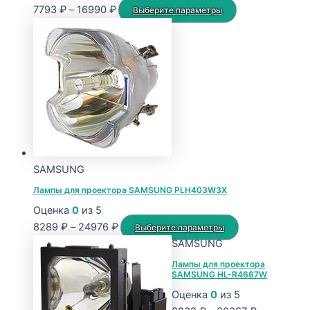
Диапазон
Этот
7793
₽
–
16990
₽
Выберите параметры
цен:
товар
7793 ₽
имеет
–
несколько
16990 ₽
вариаций.
Опции
можно
выбрать
на
странице
SAMSUNG
товара.
Лампы для проектора SAMSUNG PLH403W3X
Оценка
0
из 5
Диапазон
Этот
8289
₽
–
24976
₽
Выберите параметры
цен:
товар
SAMSUNG
8289 ₽
имеет
Лампы для проектора
SAMSUNG HL-R4667W
–
несколько
24976 ₽
вариаций.
Оценка
0
из 5
Опции