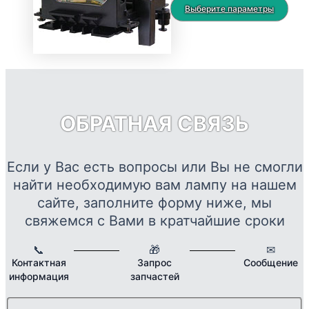
можно
цен:
Это
Выберите параметры
выбрать
8289 ₽
тов
на
–
име
странице
23288 ₽
нес
товара.
вар
Опц
мож
ОБРАТНАЯ СВЯЗЬ
выб
на
стр
Если у Вас есть вопросы или Вы не смогли
това
найти необходимую вам лампу на нашем
сайте, заполните форму ниже, мы
свяжемся с Вами в кратчайшие сроки
📞
🎁
✉
Контактная
Запрос
Сообщение
информация
запчастей