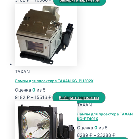
9182
₽
–
16588
₽
Выберите параметры
цен:
товар
9182 ₽
имеет
–
несколько
16588 ₽
вариаций.
Опции
можно
выбрать
на
странице
TAXAN
товара.
Лампы для проектора TAXAN KG-PH202X
Оценка
0
из 5
Диапазон
Этот
9182
₽
–
15516
₽
Выберите параметры
цен:
товар
TAXAN
9182 ₽
имеет
Лампы для проектора TAXAN
KG-PT401X
–
несколько
15516 ₽
вариаций.
Оценка
0
из 5
Опции
Диапазон
8289
₽
–
23288
₽