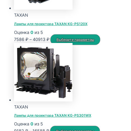
TAXAN
Лампы для проектора TAXAN KG-PS120X
Оценка
0
из 5
Диапазон
Этот
7586
₽
–
40913
₽
Выберите параметры
цен:
товар
7586 ₽
имеет
–
несколько
40913 ₽
вариаций.
Опции
можно
выбрать
на
странице
TAXAN
товара.
Лампы для проектора TAXAN KG-PS301WX
Оценка
0
из 5
Диапазон
Этот