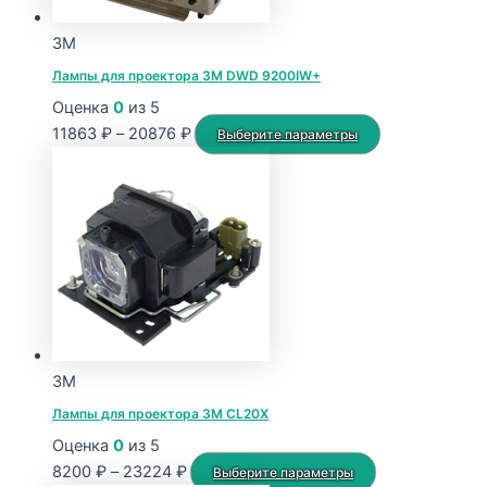
3M
Лампы для проектора 3M DWD 9200IW+
Оценка
0
из 5
Диапазон
Этот
11863
₽
–
20876
₽
Выберите параметры
цен:
товар
11863 ₽
имеет
–
несколько
20876 ₽
вариаций.
Опции
можно
выбрать
на
странице
3M
товара.
Лампы для проектора 3M CL20X
Оценка
0
из 5
Диапазон
Этот
8200
₽
–
23224
₽
Выберите параметры