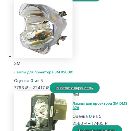
цен:
товар
8200 ₽
имеет
–
несколько
23224 ₽
вариаций.
Опции
можно
выбрать
на
странице
3M
товара.
Лампы для проектора 3M 9200IC
Оценка
0
из 5
Диапазон
Этот
7793
₽
–
22417
₽
Выберите параметры
цен:
товар
3M
7793 ₽
имеет
Лампы для проектора 3M DMS
878
–
несколько
22417 ₽
вариаций.
Оценка
0
из 5
Опции
Диапазон
2560
₽
–
17465
₽
можно
цен:
Это
Выберите параметры