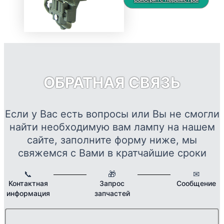
выбрать
2560 ₽
тов
на
–
име
странице
17465 ₽
нес
товара.
вар
Опц
мож
ОБРАТНАЯ СВЯЗЬ
выб
на
стр
Если у Вас есть вопросы или Вы не смогли
това
найти необходимую вам лампу на нашем
сайте, заполните форму ниже, мы
свяжемся с Вами в кратчайшие сроки
📞
🎁
✉
Контактная
Запрос
Сообщение
информация
запчастей