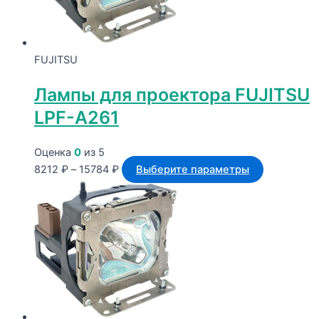
выбрать
на
странице
FUJITSU
товара.
Лампы для проектора FUJITSU
LPF-A261
Оценка
0
из 5
Диапазон
Этот
8212
₽
–
15784
₽
Выберите параметры
цен:
товар
8212 ₽
имеет
–
несколько
15784 ₽
вариаций.
Опции
можно
выбрать
на