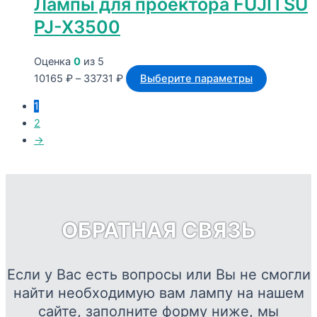
Лампы для проектора FUJITSU
PJ-X3500
Оценка
0
из 5
Диапазон
Этот
10165
₽
–
33731
₽
Выберите параметры
цен:
товар
1
10165 ₽
имеет
2
–
нескольк
→
33731 ₽
вариаций
Опции
можно
выбрать
на
ОБРАТНАЯ СВЯЗЬ
странице
товара.
Если у Вас есть вопросы или Вы не смогли
найти необходимую вам лампу на нашем
сайте, заполните форму ниже, мы