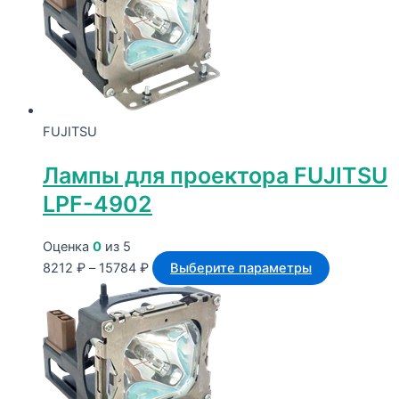
15784 ₽
вариаций.
Опции
можно
выбрать
на
странице
FUJITSU
товара.
Лампы для проектора FUJITSU
LPF-4902
Оценка
0
из 5
Диапазон
Этот
8212
₽
–
15784
₽
Выберите параметры
цен:
товар
8212 ₽
имеет
–
несколько
15784 ₽
вариаций.
Опции
можно