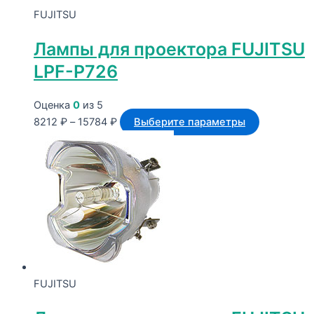
странице
FUJITSU
товара.
Лампы для проектора FUJITSU
LPF-P726
Оценка
0
из 5
Диапазон
Этот
8212
₽
–
15784
₽
Выберите параметры
цен:
товар
8212 ₽
имеет
–
несколько
15784 ₽
вариаций.
Опции
можно
выбрать
на
странице
FUJITSU
товара.