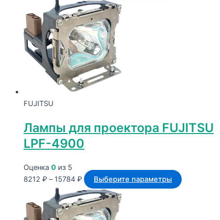
цен:
товар
8212 ₽
имеет
–
несколько
15784 ₽
вариаций.
Опции
можно
выбрать
на
странице
FUJITSU
товара.
Лампы для проектора FUJITSU
LPF-4900
Оценка
0
из 5
Диапазон
Этот
8212
₽
–
15784
₽
Выберите параметры
цен:
товар
8212 ₽
имеет
–
несколько