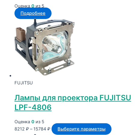
Оценка
0
из 5
Подробнее
FUJITSU
Лампы для проектора FUJITSU
LPF-4806
Оценка
0
из 5
Диапазон
Этот
8212
₽
–
15784
₽
Выберите параметры