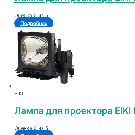
Оценка
0
из 5
Подробнее
EIKI
Лампа для проектора EIKI
Оценка
0
из 5