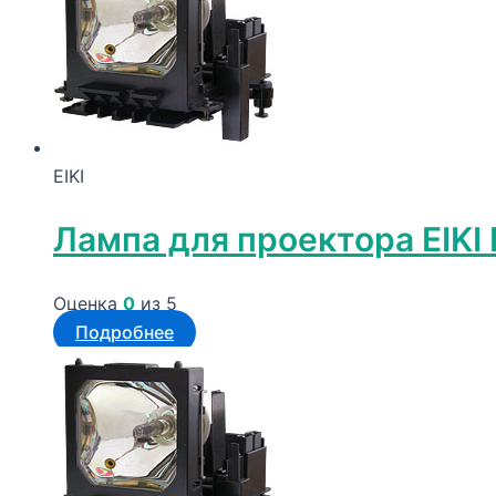
EIKI
Лампа для проектора EIKI
Оценка
0
из 5
Подробнее