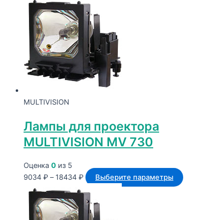
MULTIVISION
Лампы для проектора
MULTIVISION MV 730
Оценка
0
из 5
Диапазон
Этот
9034
₽
–
18434
₽
Выберите параметры
цен:
товар
9034 ₽
имеет
–
несколько