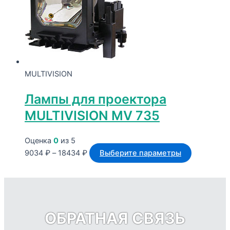
18434 ₽
вариаций.
Опции
можно
выбрать
на
странице
MULTIVISION
товара.
Лампы для проектора
MULTIVISION MV 735
Оценка
0
из 5
Диапазон
Этот
9034
₽
–
18434
₽
Выберите параметры
цен:
товар
9034 ₽
имеет
–
несколько
18434 ₽
вариаций.
ОБРАТНАЯ СВЯЗЬ
Опции
можно