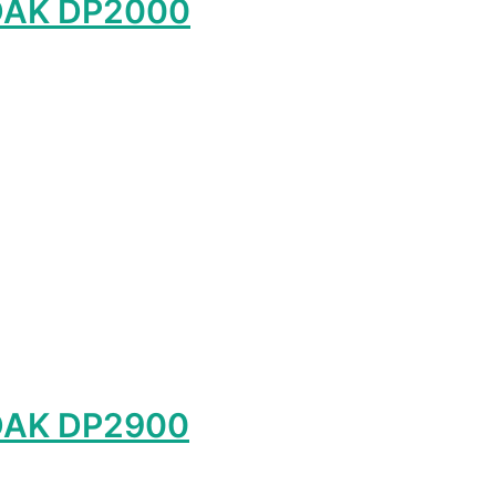
DAK DP2000
т
лько
ций.
и
о
ать
ице
а.
DAK DP2900