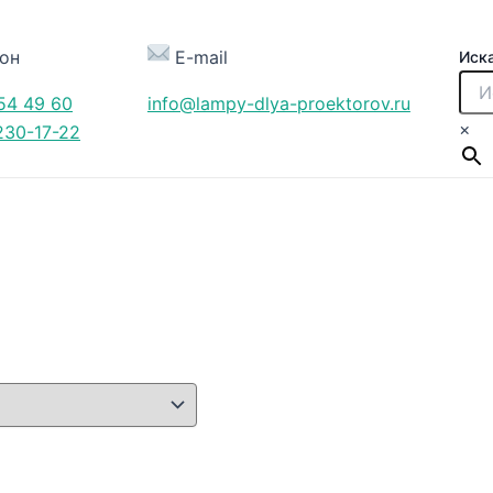
он
E-mail
Иск
54 49 60
info@lampy-dlya-proektorov.ru
×
230-17-22