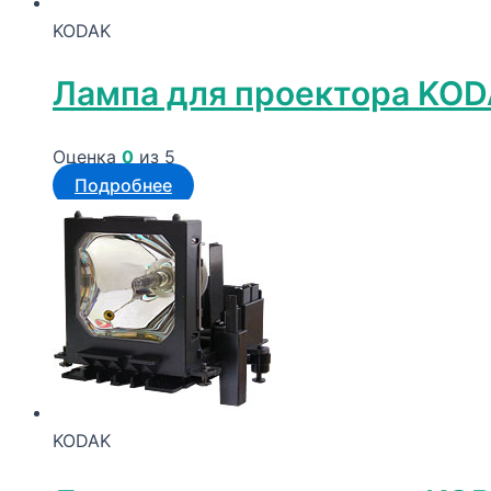
KODAK
Лампа для проектора KO
Оценка
0
из 5
Подробнее
KODAK