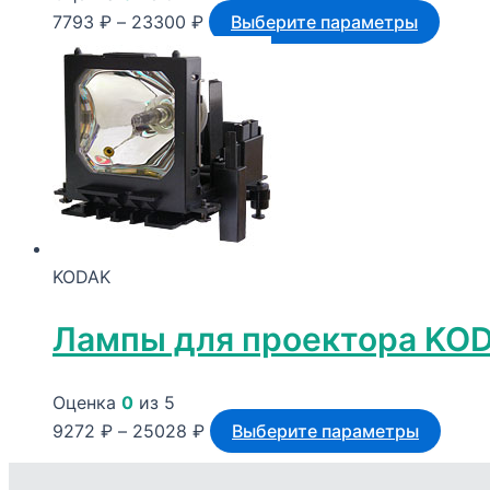
Диапазон
Этот
7793
₽
–
23300
₽
Выберите параметры
цен:
товар
7793 ₽
имее
–
неско
23300 ₽
вариа
Опци
можн
выбр
на
KODAK
стран
товар
Лампы для проектора KO
Оценка
0
из 5
Диапазон
Этот
9272
₽
–
25028
₽
Выберите параметры
цен:
това
9272 ₽
имее