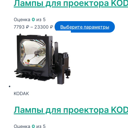
Лампы для проектора KO
Оценка
0
из 5
Диапазон
Этот
7793
₽
–
23300
₽
Выберите параметры
цен:
товар
7793 ₽
имее
–
неско
23300 ₽
вариа
Опци
можн
выбр
на
KODAK
стран
товар
Лампы для проектора KO
Оценка
0
из 5