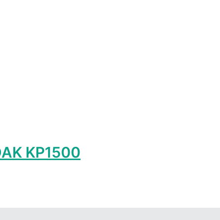
т
лько
ций.
и
о
ать
ице
а.
DAK KP1500
р
т