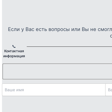
–
неск
25028 ₽
вариа
Опци
можн
Если у Вас есть вопросы или Вы не смог
выбр
на
стра
📞
Контактная
товар
информация