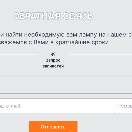
олько
ОБРАТНАЯ СВЯЗЬ
ций.
и
о
ли найти необходимую вам лампу на нашем с
ать
свяжемся с Вами в кратчайшие сроки
нице
🎁
а.
Запрос
запчастей