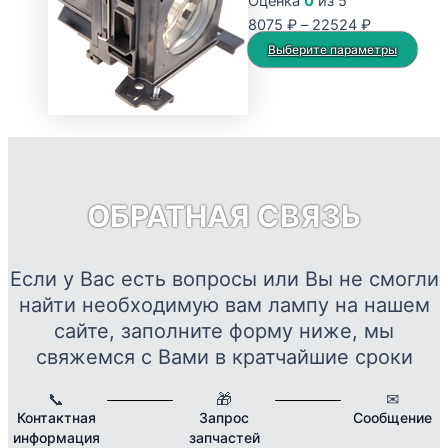
Оценка
0
из 5
Опции
Диапазон
8075
₽
–
22524
₽
можно
цен:
Это
Выберите параметры
выбрать
8075 ₽
тов
на
–
име
странице
22524 ₽
нес
товара.
вар
Опц
мож
ОБРАТНАЯ СВЯЗЬ
выб
на
стр
Если у Вас есть вопросы или Вы не смогли
това
найти необходимую вам лампу на нашем
сайте, заполните форму ниже, мы
свяжемся с Вами в кратчайшие сроки
📞
🎁
✉
Контактная
Запрос
Сообщение
информация
запчастей