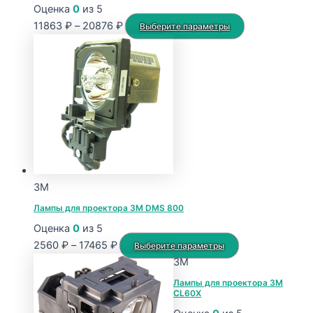
Оценка
0
из 5
Диапазон
Этот
11863
₽
–
20876
₽
Выберите параметры
цен:
товар
11863 ₽
имеет
–
несколько
20876 ₽
вариаций.
Опции
можно
выбрать
на
странице
3M
товара.
Лампы для проектора 3M DMS 800
Оценка
0
из 5
Диапазон
Этот
2560
₽
–
17465
₽
Выберите параметры
цен:
товар
3M
2560 ₽
имеет
Лампы для проектора 3M
CL60X
–
несколько
17465 ₽
вариаций.