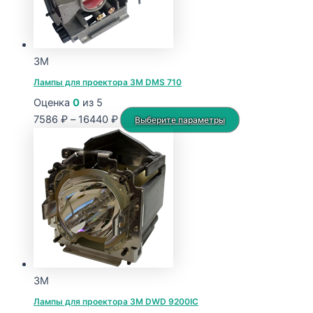
3M
Лампы для проектора 3M DMS 710
Оценка
0
из 5
Диапазон
Этот
7586
₽
–
16440
₽
Выберите параметры
цен:
товар
7586 ₽
имеет
–
несколько
16440 ₽
вариаций.
Опции
можно
выбрать
на
странице
3M
товара.
Лампы для проектора 3M DWD 9200IC