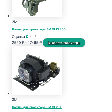
3M
Лампы для проектора 3M DMS 800
Оценка
0
из 5
Диапазон
Этот
2560
₽
–
17465
₽
Выберите параметры
цен:
товар
2560 ₽
имеет
–
несколько
17465 ₽
вариаций.
Опции
можно
выбрать
на
странице
3M
товара.
Лампы для проектора 3M CL20X