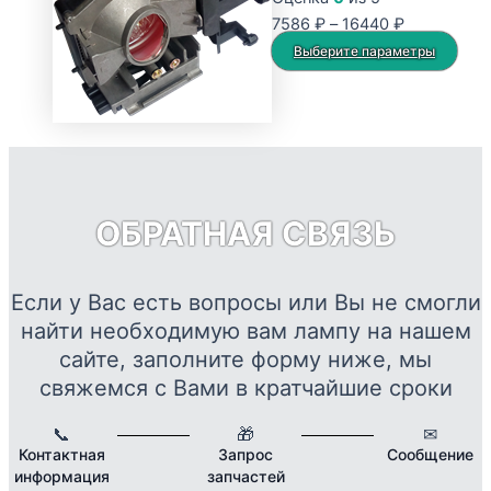
Опции
Диапазон
7586
₽
–
16440
₽
можно
цен:
Это
Выберите параметры
выбрать
7586 ₽
тов
на
–
име
странице
16440 ₽
нес
товара.
вар
Опц
мож
ОБРАТНАЯ СВЯЗЬ
выб
на
стр
Если у Вас есть вопросы или Вы не смогли
това
найти необходимую вам лампу на нашем
сайте, заполните форму ниже, мы
свяжемся с Вами в кратчайшие сроки
📞
🎁
✉
Контактная
Запрос
Сообщение
информация
запчастей