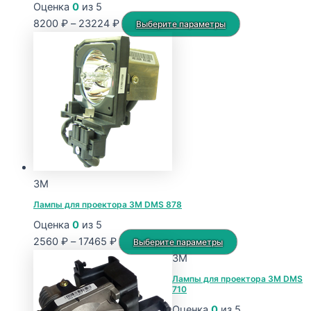
Оценка
0
из 5
Диапазон
Этот
8200
₽
–
23224
₽
Выберите параметры
цен:
товар
8200 ₽
имеет
–
несколько
23224 ₽
вариаций.
Опции
можно
выбрать
на
странице
3M
товара.
Лампы для проектора 3M DMS 878
Оценка
0
из 5
Диапазон
Этот
2560
₽
–
17465
₽
Выберите параметры
цен:
товар
3M
2560 ₽
имеет
Лампы для проектора 3M DMS
710
–
несколько
17465 ₽
вариаций.
Оценка
0
из 5