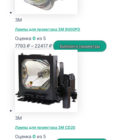
3M
Лампы для проектора 3M 9000PD
Оценка
0
из 5
Диапазон
Этот
7793
₽
–
22417
₽
Выберите параметры
цен:
товар
7793 ₽
имеет
–
несколько
22417 ₽
вариаций.
Опции
можно
выбрать
на
странице
3M
товара.
Лампы для проектора 3M CD20
Оценка
0
из 5