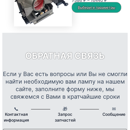
Диапазон
7586
₽
–
16440
₽
можно
цен:
Это
Выберите параметры
выбрать
7586 ₽
тов
на
–
име
странице
16440 ₽
нес
товара.
вар
Опц
мож
ОБРАТНАЯ СВЯЗЬ
выб
на
стр
Если у Вас есть вопросы или Вы не смогли
това
найти необходимую вам лампу на нашем
сайте, заполните форму ниже, мы
свяжемся с Вами в кратчайшие сроки
📞
🎁
✉
Контактная
Запрос
Сообщение
информация
запчастей