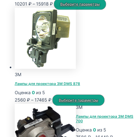
Диапазон
Этот
10201
₽
–
15918
₽
Выберите параметры
цен:
товар
10201 ₽
имеет
–
несколько
15918 ₽
вариаций.
Опции
можно
выбрать
на
странице
3M
товара.
Лампы для проектора 3M DMS 878
Оценка
0
из 5
Диапазон
Этот
2560
₽
–
17465
₽
Выберите параметры
цен:
товар
3M
2560 ₽
имеет
Лампы для проектора 3M DMS
700
–
несколько
17465 ₽
вариаций.
Оценка
0
из 5
Опции