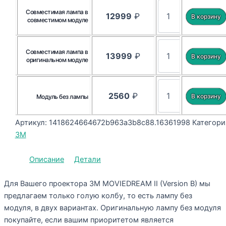
Совместимая лампа в
12999
₽
совместимом модуле
Совместимая лампа в
13999
₽
оригинальном модуле
2560
₽
Модуль без лампы
Артикул:
1418624664672b963a3b8c88.16361998
Категори
3M
Описание
Детали
Для Вашего проектора 3M MOVIEDREAM II (Version B) мы
предлагаем только голую колбу, то есть лампу без
модуля, в двух вариантах. Оригинальную лампу без модуля
покупайте, если вашим приоритетом является