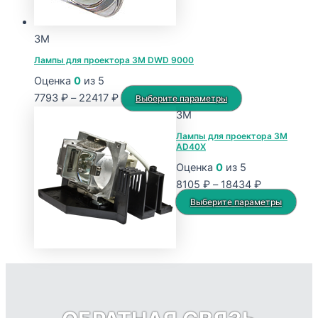
на
странице
3M
товара.
Лампы для проектора 3M DWD 9000
Оценка
0
из 5
Диапазон
Этот
7793
₽
–
22417
₽
Выберите параметры
цен:
товар
3M
7793 ₽
имеет
Лампы для проектора 3M
AD40X
–
несколько
22417 ₽
вариаций.
Оценка
0
из 5
Опции
Диапазон
8105
₽
–
18434
₽
можно
цен:
Это
Выберите параметры
выбрать
8105 ₽
тов
на
–
име
странице
18434 ₽
нес
товара.
вар
Опц
мож