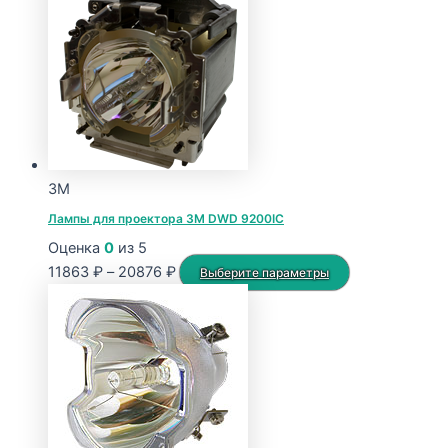
2560 ₽
имеет
–
несколько
17465 ₽
вариаций.
Опции
можно
выбрать
на
странице
3M
товара.
Лампы для проектора 3M DWD 9200IC
Оценка
0
из 5
Диапазон
Этот
11863
₽
–
20876
₽
Выберите параметры
цен:
товар
11863 ₽
имеет
–
несколько
20876 ₽
вариаций.
Опции
можно
выбрать