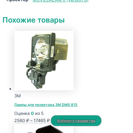
Похожие товары
3M
Лампы для проектора 3M DMS 815
Оценка
0
из 5
Диапазон
Этот
2560
₽
–
17465
₽
Выберите параметры
цен:
товар