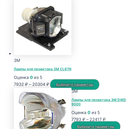
цен:
товар
7793 ₽
имеет
–
несколько
22417 ₽
вариаций.
Опции
можно
выбрать
на
странице
3M
товара.
Лампы для проектора 3M CL67N
Оценка
0
из 5
Диапазон
Этот
7932
₽
–
20304
₽
Выберите параметры
цен:
товар
3M
7932 ₽
имеет
Лампы для проектора 3M DWD
9000
–
несколько
20304 ₽
вариаций.
Оценка
0
из 5
Опции
Диапазон
7793
₽
–
22417
₽
можно
цен:
Это
Выберите параметры