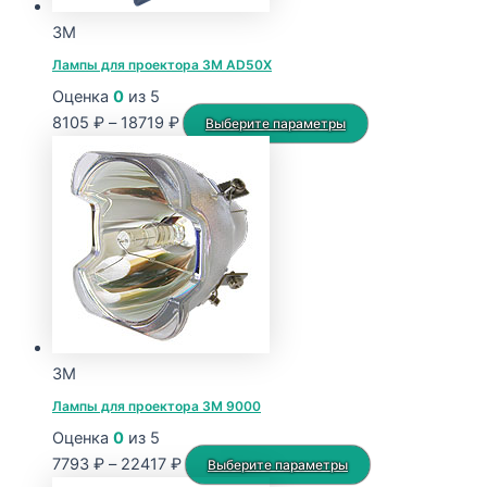
3M
Лампы для проектора 3M AD50X
Оценка
0
из 5
Диапазон
Этот
8105
₽
–
18719
₽
Выберите параметры
цен:
товар
8105 ₽
имеет
–
несколько
18719 ₽
вариаций.
Опции
можно
выбрать
на
странице
3M
товара.
Лампы для проектора 3M 9000
Оценка
0
из 5
Диапазон
Этот
7793
₽
–
22417
₽
Выберите параметры