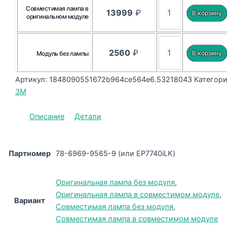
Совместимая лампа в
13999
₽
оригинальном модуле
2560
₽
Модуль без лампы
Артикул:
1848090551672b964ce564e6.53218043
Категори
3M
Описание
Детали
Партномер
78-6969-9565-9 (или EP7740iLK)
Оригинальная лампа без модуля
,
Оригинальная лампа в совместимом модуле
,
Вариант
Совместимая лампа без модуля
,
Совместимая лампа в совместимом модуле