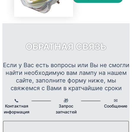
выбрать
7793 ₽
тов
на
–
име
странице
22417 ₽
нес
товара.
вар
Опц
мож
ОБРАТНАЯ СВЯЗЬ
выб
на
стр
Если у Вас есть вопросы или Вы не смогли
това
найти необходимую вам лампу на нашем
сайте, заполните форму ниже, мы
свяжемся с Вами в кратчайшие сроки
📞
🎁
✉
Контактная
Запрос
Сообщение
информация
запчастей