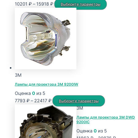
Диапазон
Этот
10201
₽
–
15918
₽
Выберите параметры
цен:
товар
10201 ₽
имеет
–
несколько
15918 ₽
вариаций.
Опции
можно
выбрать
на
странице
3M
товара.
Лампы для проектора 3M 9200IW
Оценка
0
из 5
Диапазон
Этот
7793
₽
–
22417
₽
Выберите параметры
цен:
товар
3M
7793 ₽
имеет
Лампы для проектора 3M DWD
9200IC
–
несколько
22417 ₽
вариаций.
Оценка
0
из 5
Опции