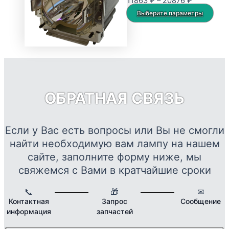
Диапазон
11863
₽
–
20876
₽
можно
цен:
Это
Выберите параметры
выбрать
11863 ₽
тов
на
–
име
странице
20876 ₽
нес
товара.
вар
Опц
мож
ОБРАТНАЯ СВЯЗЬ
выб
на
стр
Если у Вас есть вопросы или Вы не смогли
това
найти необходимую вам лампу на нашем
сайте, заполните форму ниже, мы
свяжемся с Вами в кратчайшие сроки
📞
🎁
✉
Контактная
Запрос
Сообщение
информация
запчастей