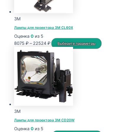
3M
Лампы для проектора 3M CL60X
Оценка
0
из 5
Диапазон
Этот
8075
₽
–
22524
₽
Выберите параметры
цен:
товар
8075 ₽
имеет
–
несколько
22524 ₽
вариаций.
Опции
можно
выбрать
на
странице
3M
товара.
Лампы для проектора 3M CD20W
Оценка
0
из 5