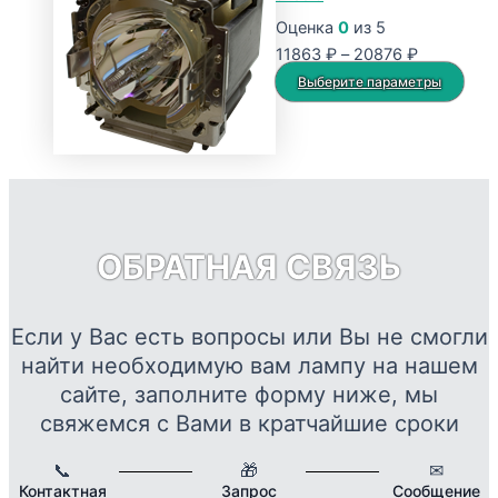
17465 ₽
вариаций.
Оценка
0
из 5
Опции
Диапазон
11863
₽
–
20876
₽
можно
цен:
Это
Выберите параметры
выбрать
11863 ₽
тов
на
–
име
странице
20876 ₽
нес
товара.
вар
Опц
мож
ОБРАТНАЯ СВЯЗЬ
выб
на
стр
Если у Вас есть вопросы или Вы не смогли
това
найти необходимую вам лампу на нашем
сайте, заполните форму ниже, мы
свяжемся с Вами в кратчайшие сроки
📞
🎁
✉
Контактная
Запрос
Сообщение