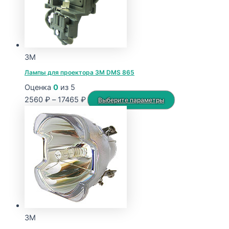
3M
Лампы для проектора 3M DMS 865
Оценка
0
из 5
Диапазон
Этот
2560
₽
–
17465
₽
Выберите параметры
цен:
товар
2560 ₽
имеет
–
несколько
17465 ₽
вариаций.
Опции
можно
выбрать
на
странице
3M
товара.