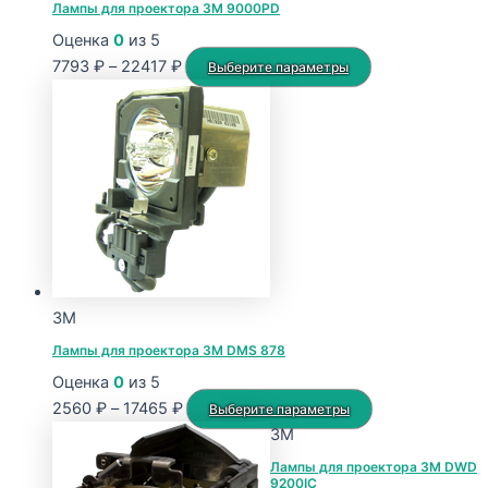
Лампы для проектора 3M 9000PD
Оценка
0
из 5
Диапазон
Этот
7793
₽
–
22417
₽
Выберите параметры
цен:
товар
7793 ₽
имеет
–
несколько
22417 ₽
вариаций.
Опции
можно
выбрать
на
странице
3M
товара.
Лампы для проектора 3M DMS 878
Оценка
0
из 5
Диапазон
Этот
2560
₽
–
17465
₽
Выберите параметры
цен:
товар
3M
2560 ₽
имеет
Лампы для проектора 3M DWD
9200IC
–
несколько