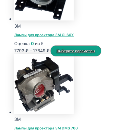
3M
Лампы для проектора 3M CL66X
Оценка
0
из 5
Диапазон
Этот
7793
₽
–
17649
₽
Выберите параметры
цен:
товар
7793 ₽
имеет
–
несколько
17649 ₽
вариаций.
Опции
можно
выбрать
на
странице
3M
товара.
Лампы для проектора 3M DMS 700