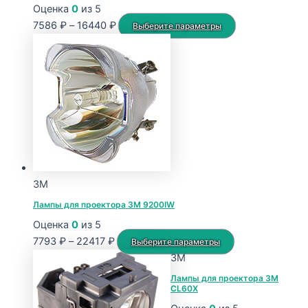
Оценка
0
из 5
Диапазон
Этот
7586
₽
–
16440
₽
Выберите параметры
цен:
товар
7586 ₽
имеет
–
несколько
16440 ₽
вариаций.
Опции
можно
выбрать
на
странице
3M
товара.
Лампы для проектора 3M 9200IW
Оценка
0
из 5
Диапазон
Этот
7793
₽
–
22417
₽
Выберите параметры
цен:
товар
3M
7793 ₽
имеет
Лампы для проектора 3M
CL60X
–
несколько
22417 ₽
вариаций.