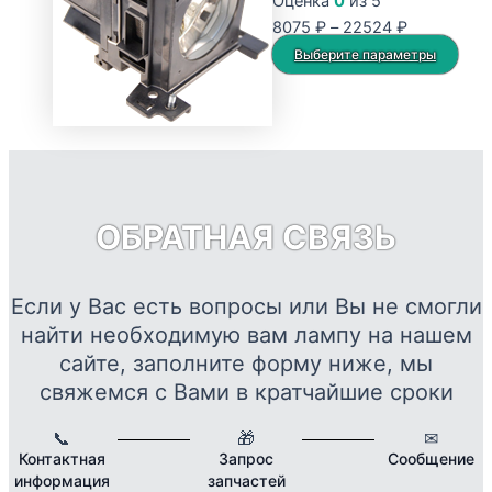
Оценка
0
из 5
Опции
Диапазон
8075
₽
–
22524
₽
можно
цен:
Это
Выберите параметры
выбрать
8075 ₽
тов
на
–
име
странице
22524 ₽
нес
товара.
вар
Опц
мож
ОБРАТНАЯ СВЯЗЬ
выб
на
стр
Если у Вас есть вопросы или Вы не смогли
това
найти необходимую вам лампу на нашем
сайте, заполните форму ниже, мы
свяжемся с Вами в кратчайшие сроки
📞
🎁
✉
Контактная
Запрос
Сообщение
информация
запчастей