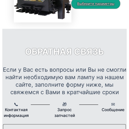
можно
цен:
Это
Выберите параметры
выбрать
8105 ₽
тов
на
–
име
странице
19676 ₽
нес
товара.
вар
Опц
мож
ОБРАТНАЯ СВЯЗЬ
выб
на
стр
Если у Вас есть вопросы или Вы не смогли
това
найти необходимую вам лампу на нашем
сайте, заполните форму ниже, мы
свяжемся с Вами в кратчайшие сроки
📞
🎁
✉
Контактная
Запрос
Сообщение
информация
запчастей