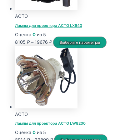
ACTO
Лампы для проектора ACTO LX643
Оценка
0
из 5
Диапазон
Этот
8105
₽
–
19676
₽
Выберите параметры
цен:
товар
8105 ₽
имеет
–
несколько
19676 ₽
вариаций.
Опции
можно
выбрать
на
странице
ACTO
товара.
Лампы для проектора ACTO LW8200
Оценка
0
из 5
Диапазон
Этот