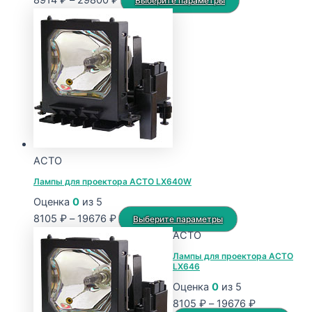
8914
₽
–
29800
₽
Выберите параметры
цен:
товар
8914 ₽
имеет
–
несколько
29800 ₽
вариаций.
Опции
можно
выбрать
на
странице
ACTO
товара.
Лампы для проектора ACTO LX640W
Оценка
0
из 5
Диапазон
Этот
8105
₽
–
19676
₽
Выберите параметры
цен:
товар
ACTO
8105 ₽
имеет
Лампы для проектора ACTO
LX646
–
несколько
19676 ₽
вариаций.
Оценка
0
из 5
Опции
Диапазон
8105
₽
–
19676
₽