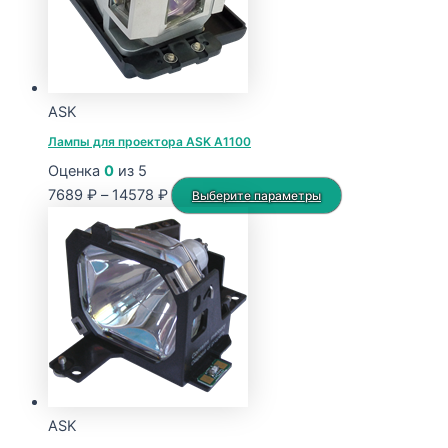
ASK
Лампы для проектора ASK A1100
Оценка
0
из 5
Диапазон
Этот
7689
₽
–
14578
₽
Выберите параметры
цен:
товар
7689 ₽
имеет
–
несколько
14578 ₽
вариаций.
Опции
можно
выбрать
на
странице
ASK
товара.