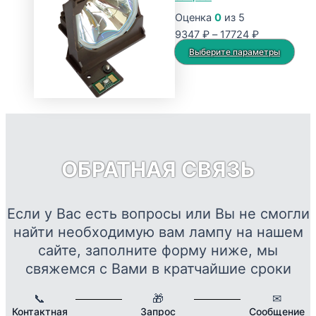
Оценка
0
из 5
Диапазон
9347
₽
–
17724
₽
цен:
Это
Выберите параметры
9347 ₽
тов
–
име
17724 ₽
нес
вар
Опц
мож
ОБРАТНАЯ СВЯЗЬ
выб
на
стр
Если у Вас есть вопросы или Вы не смогли
това
найти необходимую вам лампу на нашем
сайте, заполните форму ниже, мы
свяжемся с Вами в кратчайшие сроки
📞
🎁
✉
Контактная
Запрос
Сообщение