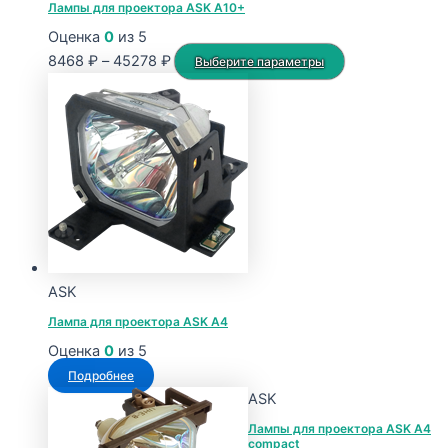
Лампы для проектора ASK A10+
Оценка
0
из 5
Диапазон
Этот
8468
₽
–
45278
₽
Выберите параметры
цен:
товар
8468 ₽
имеет
–
несколько
45278 ₽
вариаций.
Опции
можно
выбрать
на
странице
ASK
товара.
Лампа для проектора ASK A4
Оценка
0
из 5
Подробнее
ASK
Лампы для проектора ASK A4
compact