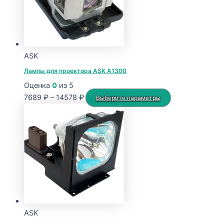
ASK
Лампы для проектора ASK A1300
Оценка
0
из 5
Диапазон
Этот
7689
₽
–
14578
₽
Выберите параметры
цен:
товар
7689 ₽
имеет
–
несколько
14578 ₽
вариаций.
Опции
можно
выбрать
на
странице
ASK
товара.