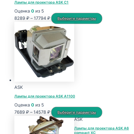
Лампы для проектора ASK C1
Оценка
0
из 5
Диапазон
Этот
8289
₽
–
17794
₽
Выберите параметры
цен:
товар
8289 ₽
имеет
–
несколько
17794 ₽
вариаций.
Опции
можно
выбрать
на
странице
ASK
товара.
Лампы для проектора ASK A1100
Оценка
0
из 5
Диапазон
Этот
7689
₽
–
14578
₽
Выберите параметры
цен:
товар
ASK
7689 ₽
имеет
Лампы для проектора ASK A6
compact XC
–
несколько