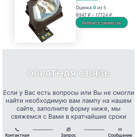
14578 ₽
вариаций.
Оценка
0
из 5
Опции
Диапазон
9347
₽
–
17724
₽
можно
цен:
Это
Выберите параметры
выбрать
9347 ₽
тов
на
–
име
странице
17724 ₽
нес
товара.
вар
Опц
мож
ОБРАТНАЯ СВЯЗЬ
выб
на
стр
Если у Вас есть вопросы или Вы не смогли
това
найти необходимую вам лампу на нашем
сайте, заполните форму ниже, мы
свяжемся с Вами в кратчайшие сроки
📞
🎁
✉
Контактная
Запрос
Сообщение