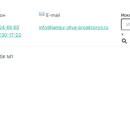
он
E-mail
Иск
54 49 60
info@lampy-dlya-proektorov.ru
×
230-17-22
SK M1