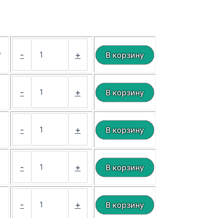
₽
-
+
₽
-
+
₽
-
+
₽
-
+
₽
-
+