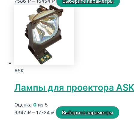
Диапазон
Этот
7586
₽
–
16454
₽
Выберите параметры
цен:
товар
7586 ₽
имеет
–
неско
16454 ₽
вариа
Опци
можн
выбра
на
ASK
стран
товар
Лампы для проектора ASK
Оценка
0
из 5
Диапазон
Этот
9347
₽
–
17724
₽
Выберите параметры
цен:
товар
9347 ₽
имеет