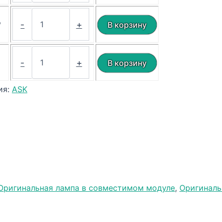
₽
-
+
₽
-
+
ия:
ASK
Оригинальная лампа в совместимом модуле
,
Оригиналь