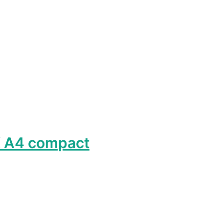
лько
ций.
и
о
ть
ице
а.
 A4 compact