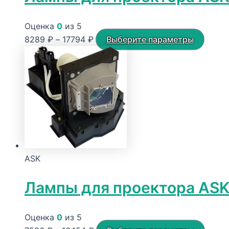
Оценка
0
из 5
Диапазон
Этот
8289
₽
–
17794
₽
Выберите параметры
цен:
товар
8289 ₽
имеет
–
неско
17794 ₽
вариа
Опци
можн
выбра
на
ASK
стран
товар
Лампы для проектора ASK
Оценка
0
из 5