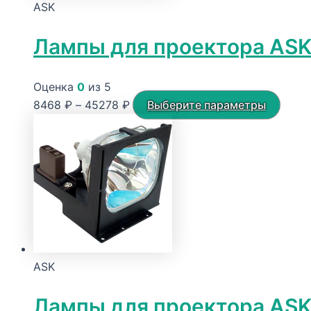
ASK
Лампы для проектора ASK
Оценка
0
из 5
Диапазон
Этот
8468
₽
–
45278
₽
Выберите параметры
цен:
това
8468 ₽
имее
–
неск
45278 ₽
вариа
Опци
можн
выбр
на
ASK
стра
товар
Лампы для проектора ASK