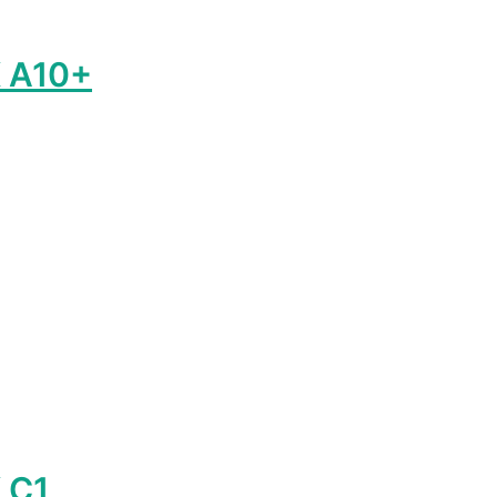
 A10+
р
т
олько
ций.
и
о
ать
нице
а.
 C1