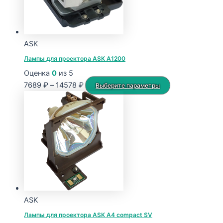
ASK
Лампы для проектора ASK A1200
Оценка
0
из 5
Диапазон
Этот
7689
₽
–
14578
₽
Выберите параметры
цен:
товар
7689 ₽
имеет
–
несколько
14578 ₽
вариаций.
Опции
можно
выбрать
на
странице
ASK
товара.
Лампы для проектора ASK A4 compact SV