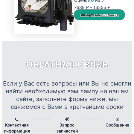
Оценка
0
из 5
Опции
Диапазон
7689
₽
–
16555
₽
можно
цен:
Это
Выберите параметры
выбрать
7689 ₽
тов
на
–
име
странице
16555 ₽
нес
товара.
вар
Опц
мож
ОБРАТНАЯ СВЯЗЬ
выб
на
стр
Если у Вас есть вопросы или Вы не смогли
това
найти необходимую вам лампу на нашем
сайте, заполните форму ниже, мы
свяжемся с Вами в кратчайшие сроки
📞
🎁
✉
Контактная
Запрос
Сообщение
информация
запчастей