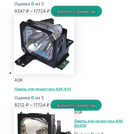
Оценка
0
из 5
Диапазон
Этот
9347
₽
–
17724
₽
Выберите параметры
цен:
товар
9347 ₽
имеет
–
несколько
17724 ₽
вариаций.
Опции
можно
выбрать
на
странице
ASK
товара.
Лампы для проектора ASK A10
Оценка
0
из 5
Диапазон
Этот
8212
₽
–
17724
₽
Выберите параметры
цен:
товар
ASK
8212 ₽
имеет
Лампы для проектора ASK
AX300
–
несколько
17724 ₽
вариаций.