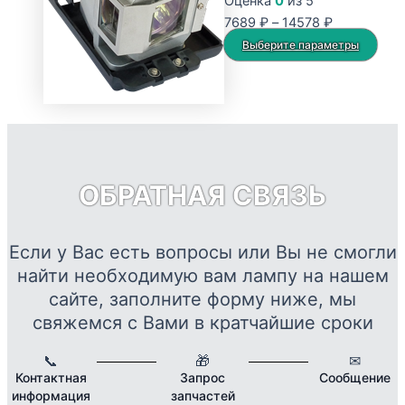
Оценка
0
из 5
Опции
Диапазон
7689
₽
–
14578
₽
можно
цен:
Это
Выберите параметры
выбрать
7689 ₽
тов
на
–
име
странице
14578 ₽
нес
товара.
вар
Опц
мож
ОБРАТНАЯ СВЯЗЬ
выб
на
стр
Если у Вас есть вопросы или Вы не смогли
това
найти необходимую вам лампу на нашем
сайте, заполните форму ниже, мы
свяжемся с Вами в кратчайшие сроки
📞
🎁
✉
Контактная
Запрос
Сообщение
информация
запчастей