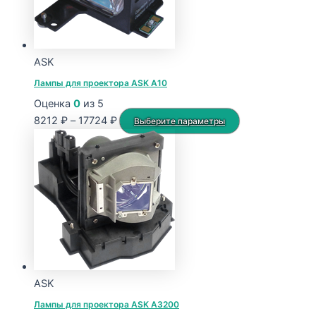
ASK
Лампы для проектора ASK A10
Оценка
0
из 5
Диапазон
Этот
8212
₽
–
17724
₽
Выберите параметры
цен:
товар
8212 ₽
имеет
–
несколько
17724 ₽
вариаций.
Опции
можно
выбрать
на
странице
ASK
товара.
Лампы для проектора ASK A3200