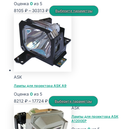
Оценка
0
из 5
Диапазон
Этот
8105
₽
–
30313
₽
Выберите параметры
цен:
товар
8105 ₽
имеет
–
несколько
30313 ₽
вариаций.
Опции
можно
выбрать
на
странице
ASK
товара.
Лампы для проектора ASK A9
Оценка
0
из 5
Диапазон
Этот
8212
₽
–
17724
₽
Выберите параметры
цен:
товар
ASK
8212 ₽
имеет
Лампы для проектора ASK
A1200EP
–
несколько
17724 ₽
вариаций.