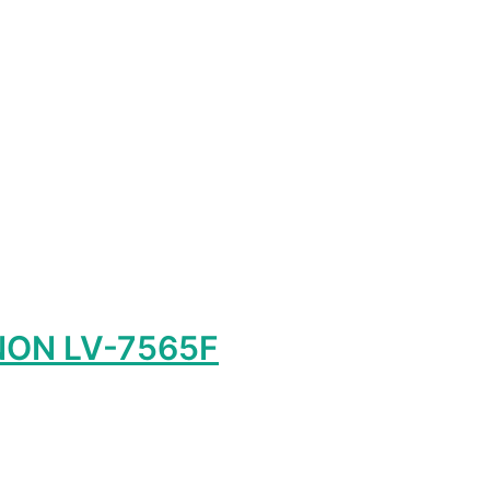
р
т
олько
ций.
и
о
ать
нице
а.
NON LV-7565F