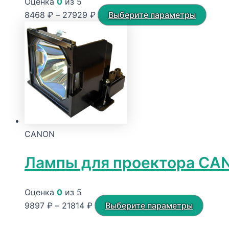
Оценка
0
из 5
Диапазон
Этот
8468
₽
–
27929
₽
Выберите параметры
цен:
това
8468 ₽
имее
–
неск
27929 ₽
вариа
Опци
можн
выбр
на
CANON
стра
товар
Лампы для проектора CA
Оценка
0
из 5
Диапазон
Этот
9897
₽
–
21814
₽
Выберите параметры
цен:
товар