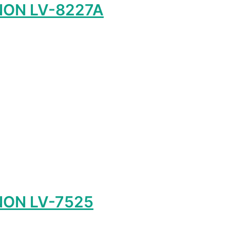
NON LV-8227A
лько
ций.
и
о
ть
ице
а.
NON LV-7525