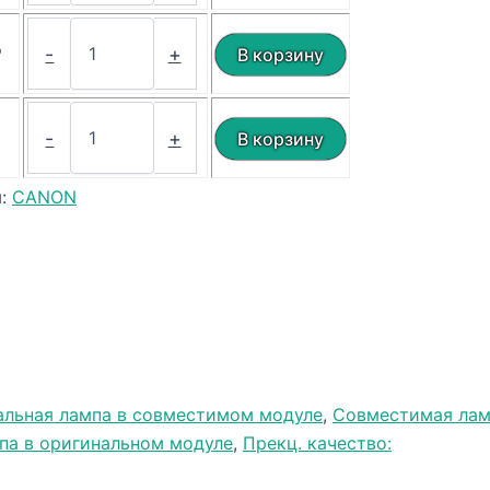
₽
-
+
₽
-
+
я:
CANON
альная лампа в совместимом модуле
,
Совместимая лам
па в оригинальном модуле
,
Прекц. качество: