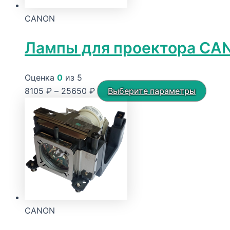
CANON
Лампы для проектора CA
Оценка
0
из 5
Диапазон
Этот
8105
₽
–
25650
₽
Выберите параметры
цен:
товар
8105 ₽
имее
–
неско
25650 ₽
вариа
Опци
можн
выбра
на
CANON
стран
товар