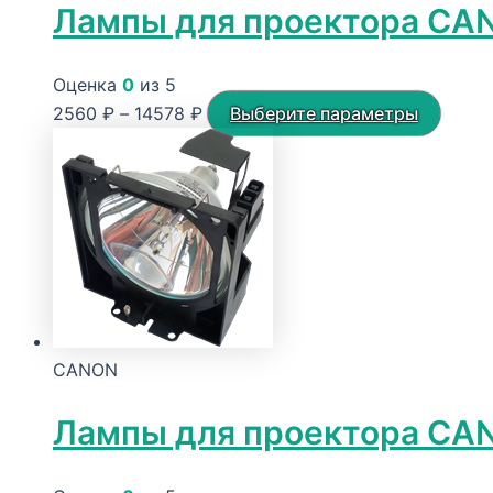
Лампы для проектора CA
Оценка
0
из 5
Диапазон
Этот
2560
₽
–
14578
₽
Выберите параметры
цен:
товар
2560 ₽
имеет
–
неско
14578 ₽
вариа
Опци
можн
выбра
на
CANON
стран
товар
Лампы для проектора CA