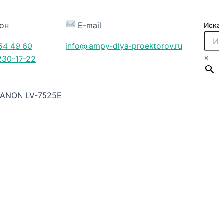
он
E-mail
Иск
54 49 60
info@lampy-dlya-proektorov.ru
×
230-17-22
CANON LV-7525E