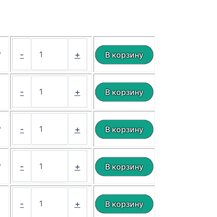
₽
-
+
₽
-
+
₽
-
+
₽
-
+
₽
-
+