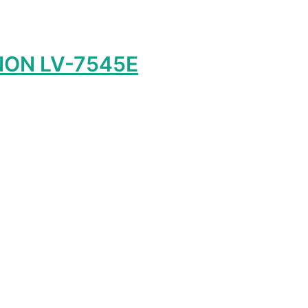
NON LV-7545E
т
лько
ций.
и
о
ть
ице
а.