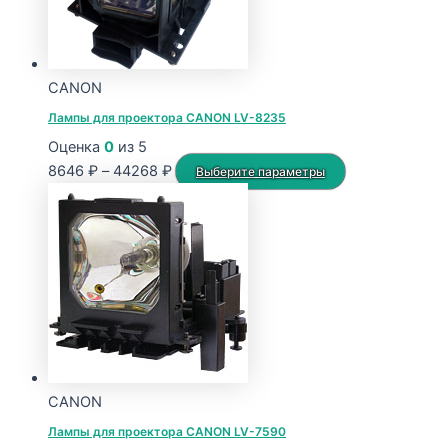
CANON
Лампы для проектора CANON LV-8235
Оценка
0
из 5
Диапазон
Этот
8646
₽
–
44268
₽
Выберите параметры
цен:
товар
8646 ₽
имеет
–
несколько
44268 ₽
вариаций.
Опции
можно
выбрать
на
странице
CANON
товара.
Лампы для проектора CANON LV-7590