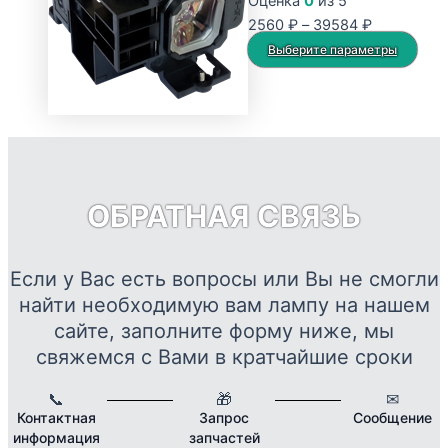
Оценка
0
из 5
Опции
Диапазон
2560
₽
–
39584
₽
можно
цен:
Это
Выберите параметры
выбрать
2560 ₽
тов
на
–
име
странице
39584 ₽
нес
товара.
вар
Опц
мож
ОБРАТНАЯ СВЯЗЬ
выб
на
стр
Если у Вас есть вопросы или Вы не смогли
това
найти необходимую вам лампу на нашем
сайте, заполните форму ниже, мы
свяжемся с Вами в кратчайшие сроки
📞
🎁
✉
Контактная
Запрос
Сообщение
информация
запчастей