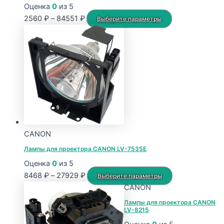
Оценка
0
из 5
Диапазон
Этот
2560
₽
–
84551
₽
Выберите параметры
цен:
товар
2560 ₽
имеет
–
несколько
84551 ₽
вариаций.
Опции
можно
выбрать
на
странице
CANON
товара.
Лампы для проектора CANON LV-7535E
Оценка
0
из 5
Диапазон
Этот
8468
₽
–
27929
₽
Выберите параметры
цен:
товар
CANON
8468 ₽
имеет
Лампы для проектора CANON
LV-8215
–
несколько
27929 ₽
вариаций.