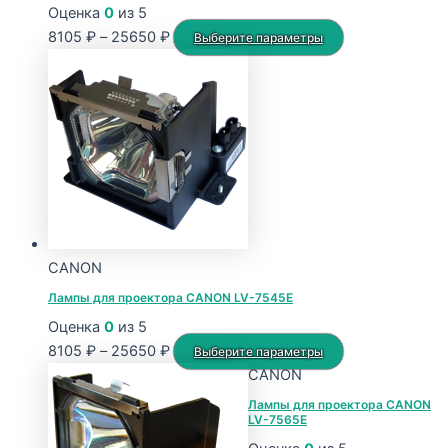
Оценка
0
из 5
Диапазон
Этот
8105
₽
–
25650
₽
Выберите параметры
цен:
товар
8105 ₽
имеет
–
несколько
25650 ₽
вариаций.
Опции
можно
выбрать
на
странице
CANON
товара.
Лампы для проектора CANON LV-7545E
Оценка
0
из 5
Диапазон
Этот
8105
₽
–
25650
₽
Выберите параметры
цен:
товар
CANON
8105 ₽
имеет
Лампы для проектора CANON
LV-7565E
–
несколько
25650 ₽
вариаций.