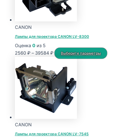
CANON
Лампы для проектора CANON LV-8300
Оценка
0
из 5
Диапазон
Этот
2560
₽
–
39584
₽
Выберите параметры
цен:
товар
2560 ₽
имеет
–
несколько
39584 ₽
вариаций.
Опции
можно
выбрать
на
странице
CANON
товара.
Лампы для проектора CANON LV-7545