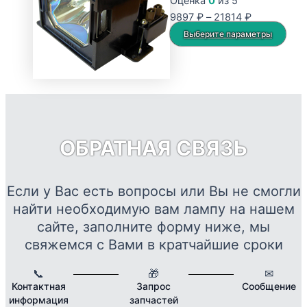
Оценка
0
из 5
Опции
Диапазон
9897
₽
–
21814
₽
можно
цен:
Это
Выберите параметры
выбрать
9897 ₽
тов
на
–
име
странице
21814 ₽
нес
товара.
вар
Опц
мож
ОБРАТНАЯ СВЯЗЬ
выб
на
стр
Если у Вас есть вопросы или Вы не смогли
това
найти необходимую вам лампу на нашем
сайте, заполните форму ниже, мы
свяжемся с Вами в кратчайшие сроки
📞
🎁
✉
Контактная
Запрос
Сообщение
информация
запчастей