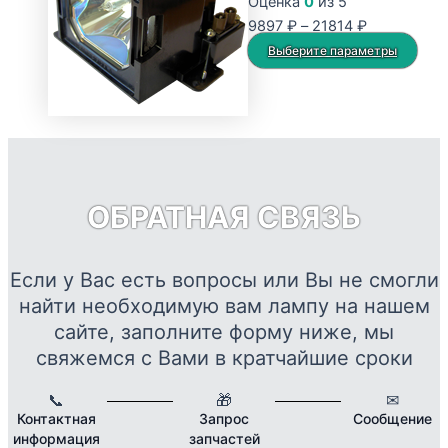
Оценка
0
из 5
Опции
Диапазон
9897
₽
–
21814
₽
можно
цен:
Это
Выберите параметры
выбрать
9897 ₽
тов
на
–
име
странице
21814 ₽
нес
товара.
вар
Опц
мож
ОБРАТНАЯ СВЯЗЬ
выб
на
стр
Если у Вас есть вопросы или Вы не смогли
това
найти необходимую вам лампу на нашем
сайте, заполните форму ниже, мы
свяжемся с Вами в кратчайшие сроки
📞
🎁
✉
Контактная
Запрос
Сообщение
информация
запчастей