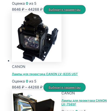
Оценка
0
из 5
Диапазон
Этот
8646
₽
–
44268
₽
Выберите параметры
цен:
товар
8646 ₽
имеет
–
несколько
44268 ₽
вариаций.
Опции
можно
выбрать
на
странице
CANON
товара.
Лампы для проектора CANON LV-8235 UST
Оценка
0
из 5
Диапазон
Этот
8646
₽
–
44268
₽
Выберите параметры
цен:
товар
CANON
8646 ₽
имеет
Лампы для проектора CANON
LV-7565F
–
несколько
44268 ₽
вариаций.