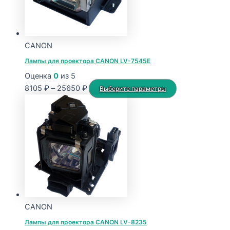
CANON
Лампы для проектора CANON LV-7545E
Оценка
0
из 5
Диапазон
Этот
8105
₽
–
25650
₽
Выберите параметры
цен:
товар
8105 ₽
имеет
–
несколько
25650 ₽
вариаций.
Опции
можно
выбрать
на
странице
CANON
товара.
Лампы для проектора CANON LV-8235