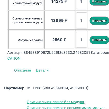
14275
₽
совместимом модуле
Совместимая лампа в
13999
₽
оригинальном модуле
2560
₽
Модуль без лампы
Артикул:
884588910672b526f3e3530.24982051
Категория
CANON
Описание
Детали
Партномер
RS-LP06 (или 4964B014, 4965B001)
Оригинальная лампа без модуля
,
Оригинальная лампа в совместимом модуле
,