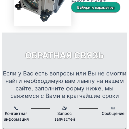
Диапазон
2560
₽
–
14578
₽
можно
цен:
Это
Выберите параметры
выбрать
2560 ₽
тов
на
–
име
странице
14578 ₽
нес
товара.
вар
Опц
мож
ОБРАТНАЯ СВЯЗЬ
выб
на
стр
Если у Вас есть вопросы или Вы не смогли
това
найти необходимую вам лампу на нашем
сайте, заполните форму ниже, мы
свяжемся с Вами в кратчайшие сроки
📞
🎁
✉
Контактная
Запрос
Сообщение
информация
запчастей