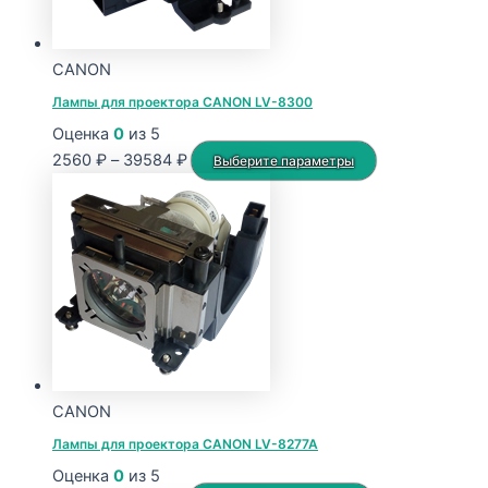
CANON
Лампы для проектора CANON LV-8300
Оценка
0
из 5
Диапазон
Этот
2560
₽
–
39584
₽
Выберите параметры
цен:
товар
2560 ₽
имеет
–
несколько
39584 ₽
вариаций.
Опции
можно
выбрать
на
странице
CANON
товара.
Лампы для проектора CANON LV-8277A
Оценка
0
из 5