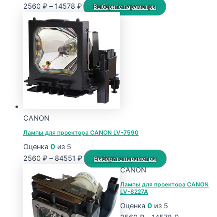
Диапазон
Этот
2560
₽
–
14578
₽
Выберите параметры
цен:
товар
2560 ₽
имеет
–
несколько
14578 ₽
вариаций.
Опции
можно
выбрать
на
странице
CANON
товара.
Лампы для проектора CANON LV-7590
Оценка
0
из 5
Диапазон
Этот
2560
₽
–
84551
₽
Выберите параметры
цен:
товар
CANON
2560 ₽
имеет
Лампы для проектора CANON
LV-8227A
–
несколько
84551 ₽
вариаций.
Оценка
0
из 5
Опции