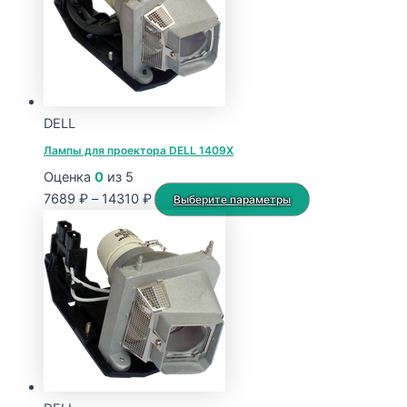
DELL
Лампы для проектора DELL 1409X
Оценка
0
из 5
Диапазон
Этот
7689
₽
–
14310
₽
Выберите параметры
цен:
товар
7689 ₽
имеет
–
несколько
14310 ₽
вариаций.
Опции
можно
выбрать
на
странице