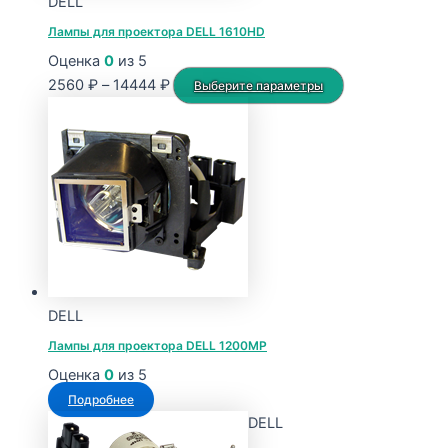
DELL
товара.
Лампы для проектора DELL 1610HD
Оценка
0
из 5
Диапазон
Этот
2560
₽
–
14444
₽
Выберите параметры
цен:
товар
2560 ₽
имеет
–
несколько
14444 ₽
вариаций.
Опции
можно
выбрать
на
странице
DELL
товара.
Лампы для проектора DELL 1200MP
Оценка
0
из 5
Подробнее
DELL