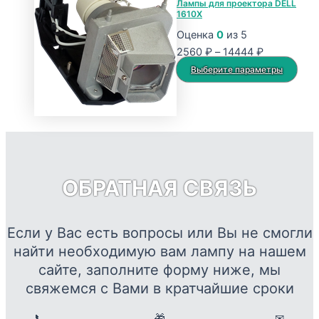
Лампы для проектора DELL
1610X
Оценка
0
из 5
Диапазон
2560
₽
–
14444
₽
цен:
Это
Выберите параметры
2560 ₽
тов
–
име
14444 ₽
нес
вар
Опц
мож
ОБРАТНАЯ СВЯЗЬ
выб
на
стр
Если у Вас есть вопросы или Вы не смогли
това
найти необходимую вам лампу на нашем
сайте, заполните форму ниже, мы
свяжемся с Вами в кратчайшие сроки
📞
🎁
✉