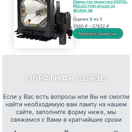
Лампы для проектора DIGITAL
PROJECTION dVision 30
–
несколько
WUXGA XB
57832 ₽
вариаций.
Оценка
0
из 5
Опции
Диапазон
2560
₽
–
57832
₽
можно
цен:
Это
Выберите параметры
выбрать
2560 ₽
тов
на
–
име
странице
57832 ₽
нес
товара.
вар
Опц
ОБРАТНАЯ СВЯЗЬ
мож
выб
на
Если у Вас есть вопросы или Вы не смогли
стр
найти необходимую вам лампу на нашем
това
сайте, заполните форму ниже, мы
свяжемся с Вами в кратчайшие сроки
📞
🎁
✉