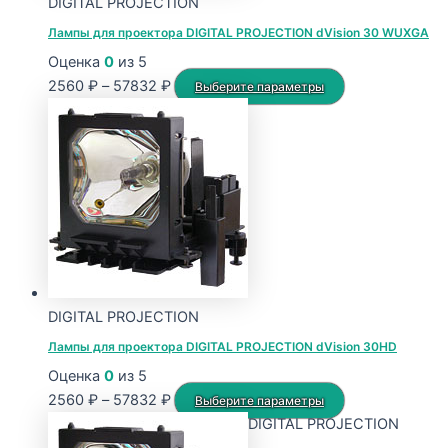
DIGITAL PROJECTION
товара.
Лампы для проектора DIGITAL PROJECTION dVision 30 WUXGA
Оценка
0
из 5
Диапазон
Этот
2560
₽
–
57832
₽
Выберите параметры
цен:
товар
2560 ₽
имеет
–
несколько
57832 ₽
вариаций.
Опции
можно
выбрать
на
странице
DIGITAL PROJECTION
товара.
Лампы для проектора DIGITAL PROJECTION dVision 30HD
Оценка
0
из 5
Диапазон
Этот
2560
₽
–
57832
₽
Выберите параметры
цен:
товар
DIGITAL PROJECTION
2560 ₽
имеет