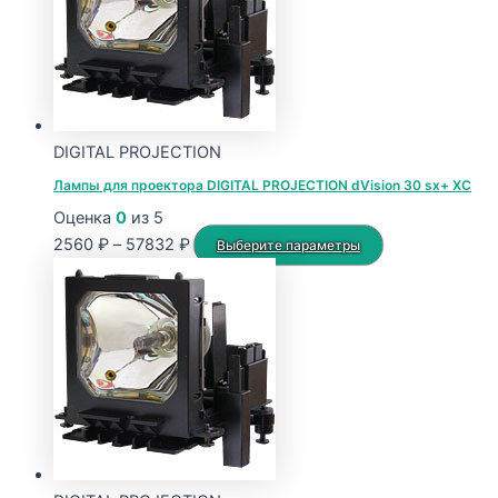
DIGITAL PROJECTION
Лампы для проектора DIGITAL PROJECTION dVision 30 sx+ XC
Оценка
0
из 5
Диапазон
Этот
2560
₽
–
57832
₽
Выберите параметры
цен:
товар
2560 ₽
имеет
–
несколько
57832 ₽
вариаций.
Опции
можно
выбрать
на
странице