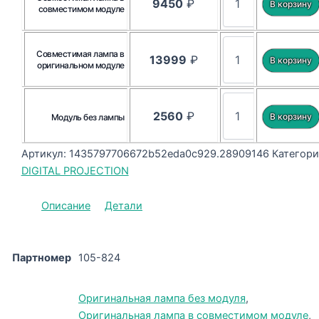
9450
₽
совместимом модуле
Совместимая лампа в
13999
₽
оригинальном модуле
2560
₽
Модуль без лампы
Артикул:
1435797706672b52eda0c929.28909146
Категори
DIGITAL PROJECTION
Описание
Детали
Партномер
105-824
Оригинальная лампа без модуля
,
Оригинальная лампа в совместимом модуле
,