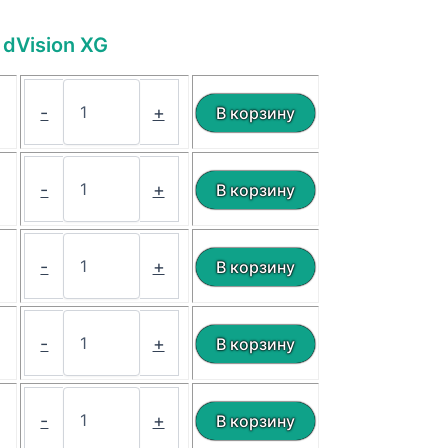
dVision XG
₽
-
+
₽
-
+
₽
-
+
₽
-
+
₽
-
+