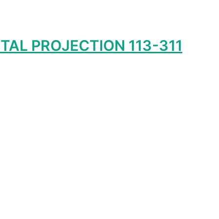
ITAL PROJECTION 113-311
р
т
олько
ций.
и
о
ать
нице
а.