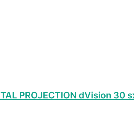
р
т
олько
ций.
и
о
ать
нице
а.
TAL PROJECTION dVision 30 s
р