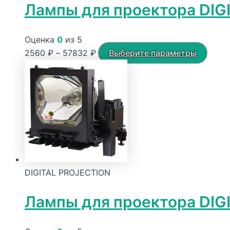
Лампы для проектора DIG
Оценка
0
из 5
Диапазон
Этот
2560
₽
–
57832
₽
Выберите параметры
цен:
това
2560 ₽
имее
–
неск
57832 ₽
вариа
Опци
можн
выбр
на
DIGITAL PROJECTION
стра
товар
Лампы для проектора DIG