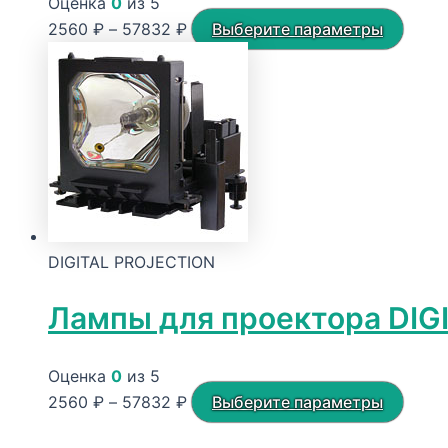
Оценка
0
из 5
Диапазон
Этот
2560
₽
–
57832
₽
Выберите параметры
цен:
това
2560 ₽
имее
–
неск
57832 ₽
вариа
Опци
можн
выбр
на
DIGITAL PROJECTION
стра
товар
Лампы для проектора DIGI
Оценка
0
из 5
Диапазон
Этот
2560
₽
–
57832
₽
Выберите параметры
цен:
това