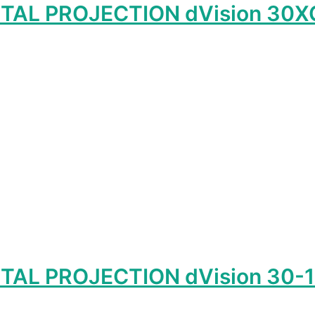
ITAL PROJECTION dVision 30X
р
т
олько
ций.
и
о
ать
нице
а.
ITAL PROJECTION dVision 30-