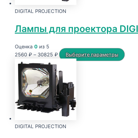
DIGITAL PROJECTION
Лампы для проектора DIG
Оценка
0
из 5
Диапазон
Этот
2560
₽
–
30825
₽
Выберите параметры
цен:
това
2560 ₽
имее
–
неск
30825 ₽
вариа
Опци
можн
выбр
на
DIGITAL PROJECTION
стра
товар