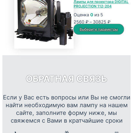
Лампы для проектора DIGITAL
PROJECTION 112-204
–
несколько
57832 ₽
вариаций.
Оценка
0
из 5
Опции
Диапазон
2560
₽
–
30825
₽
можно
цен:
Это
Выберите параметры
выбрать
2560 ₽
тов
на
–
име
странице
30825 ₽
нес
товара.
вар
Опц
мож
ОБРАТНАЯ СВЯЗЬ
выб
на
стр
Если у Вас есть вопросы или Вы не смогли
това
найти необходимую вам лампу на нашем
сайте, заполните форму ниже, мы
свяжемся с Вами в кратчайшие сроки
📞
🎁
✉