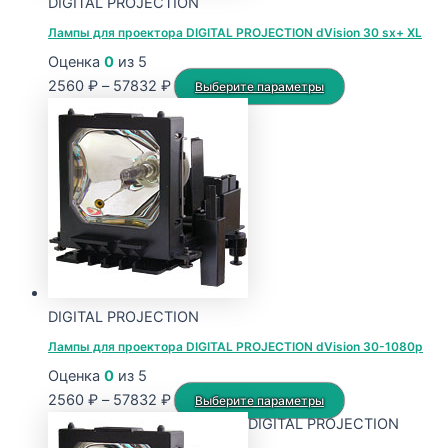
DIGITAL PROJECTION
товара.
Лампы для проектора DIGITAL PROJECTION dVision 30 sx+ XL
Оценка
0
из 5
Диапазон
Этот
2560
₽
–
57832
₽
Выберите параметры
цен:
товар
2560 ₽
имеет
–
несколько
57832 ₽
вариаций.
Опции
можно
выбрать
на
странице
DIGITAL PROJECTION
товара.
Лампы для проектора DIGITAL PROJECTION dVision 30-1080p
Оценка
0
из 5
Диапазон
Этот
2560
₽
–
57832
₽
Выберите параметры
цен:
товар
DIGITAL PROJECTION
2560 ₽
имеет