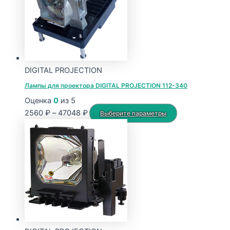
DIGITAL PROJECTION
Лампы для проектора DIGITAL PROJECTION 112-340
Оценка
0
из 5
Диапазон
Этот
2560
₽
–
47048
₽
Выберите параметры
цен:
товар
2560 ₽
имеет
–
несколько
47048 ₽
вариаций.
Опции
можно
выбрать
на
странице