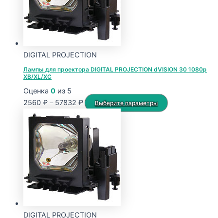
DIGITAL PROJECTION
Лампы для проектора DIGITAL PROJECTION dVISION 30 1080p
XB/XL/XC
Оценка
0
из 5
Диапазон
Этот
2560
₽
–
57832
₽
Выберите параметры
цен:
товар
2560 ₽
имеет
–
несколько
57832 ₽
вариаций.
Опции
можно
выбрать
на
странице
DIGITAL PROJECTION