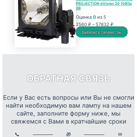
PROJECTION dVision 30 1080p
–
несколько
XB
43451 ₽
вариаций.
Оценка
0
из 5
Опции
Диапазон
2560
₽
–
57832
₽
можно
цен:
Это
Выберите параметры
выбрать
2560 ₽
тов
на
–
име
странице
57832 ₽
нес
товара.
вар
Опц
ОБРАТНАЯ СВЯЗЬ
мож
выб
на
Если у Вас есть вопросы или Вы не смогли
стр
найти необходимую вам лампу на нашем
това
сайте, заполните форму ниже, мы
свяжемся с Вами в кратчайшие сроки
📞
🎁
✉