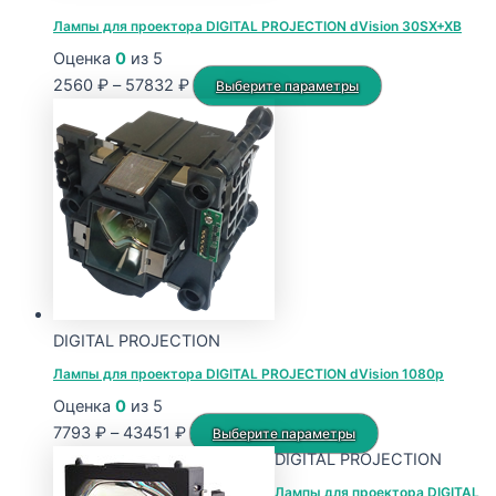
товара.
Лампы для проектора DIGITAL PROJECTION dVision 30SX+XB
Оценка
0
из 5
Диапазон
Этот
2560
₽
–
57832
₽
Выберите параметры
цен:
товар
2560 ₽
имеет
–
несколько
57832 ₽
вариаций.
Опции
можно
выбрать
на
странице
DIGITAL PROJECTION
товара.
Лампы для проектора DIGITAL PROJECTION dVision 1080p
Оценка
0
из 5
Диапазон
Этот
7793
₽
–
43451
₽
Выберите параметры
цен:
товар
DIGITAL PROJECTION
7793 ₽
имеет
Лампы для проектора DIGITAL