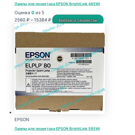
Лампы для проектора EPSON BrightLink 485Wi
Оценка
0
из 5
Диапазон
Этот
2560
₽
–
15384
₽
Выберите параметры
цен:
товар
2560 ₽
имеет
–
несколько
15384 ₽
вариаций.
Опции
можно
выбрать
на
странице
товара.
EPSON
Лампы для проектора EPSON BrightLink 595Wi