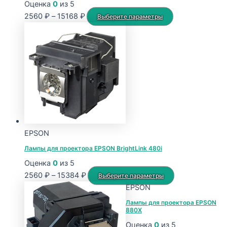
Оценка
0
из 5
Диапазон
Этот
2560
₽
–
15168
₽
Выберите параметры
цен:
товар
2560 ₽
имеет
–
несколько
15168 ₽
вариаций.
Опции
можно
выбрать
на
странице
EPSON
товара.
Лампы для проектора EPSON BrightLink 480i
Оценка
0
из 5
Диапазон
Этот
2560
₽
–
15384
₽
Выберите параметры
цен:
товар
EPSON
2560 ₽
имеет
Лампы для проектора EPSON
880X
–
несколько
15384 ₽
вариаций.
Оценка
0
из 5