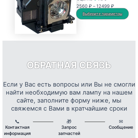
Опции
Диапазон
2560
₽
–
12499
₽
можно
цен:
Это
Выберите параметры
выбрать
2560 ₽
тов
на
–
име
странице
12499 ₽
нес
товара.
вар
Опц
мож
ОБРАТНАЯ СВЯЗЬ
выб
на
стр
Если у Вас есть вопросы или Вы не смогли
това
найти необходимую вам лампу на нашем
сайте, заполните форму ниже, мы
свяжемся с Вами в кратчайшие сроки
📞
🎁
✉
Контактная
Запрос
Сообщение
информация
запчастей