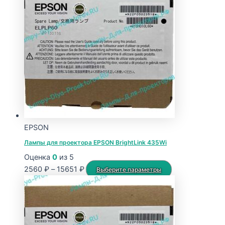
EPSON
Лампы для проектора EPSON BrightLink 435Wi
Оценка
0
из 5
Диапазон
Этот
2560
₽
–
15651
₽
Выберите параметры
цен:
товар
2560 ₽
имеет
–
несколько
15651 ₽
вариаций.