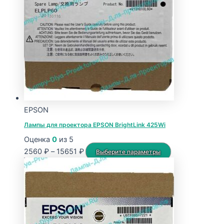
Опции
можно
выбрать
на
странице
товара.
EPSON
Лампы для проектора EPSON BrightLink 425Wi
Оценка
0
из 5
Диапазон
Этот
2560
₽
–
15651
₽
Выберите параметры
цен:
товар
2560 ₽
имеет
–
несколько
15651 ₽
вариаций.
Опции
можно