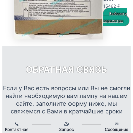
на
Диапа
15462
₽
странице
цен:
Выберите
товара.
2560 
Э
параметры
–
т
15462
и
н
в
О
м
ОБРАТНАЯ СВЯЗЬ
в
н
с
Если у Вас есть вопросы или Вы не смогли
т
найти необходимую вам лампу на нашем
сайте, заполните форму ниже, мы
свяжемся с Вами в кратчайшие сроки
📞
🎁
✉
Контактная
Запрос
Сообщение