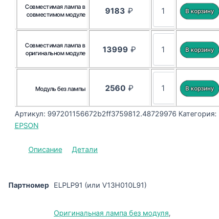
Совместимая лампа в
9183
₽
совместимом модуле
Совместимая лампа в
13999
₽
оригинальном модуле
2560
₽
Модуль без лампы
Артикул:
997201156672b2ff3759812.48729976
Категория:
EPSON
Описание
Детали
Партномер
ELPLP91 (или V13H010L91)
Оригинальная лампа без модуля
,