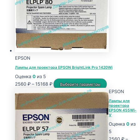
выбрать
на
странице
товара.
EPSON
Лампы для проектора EPSON BrightLink Pro 1420Wi
Оценка
0
из 5
Диапазон
Этот
2560
₽
–
15168
₽
Выберите параметры
цен:
товар
EPSON
2560 ₽
имеет
Лампы для
проектора
–
несколько
EPSON 455Wi-
15168 ₽
вариаций.
V
Опции
Оценка
0
из
можно
5
выбрать
2560
₽
–