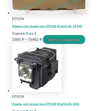
EPSON
Лампы для проектора EPSON BrightLink 455Wi
Оценка
0
из 5
Диапазон
Этот
2560
₽
–
15462
₽
Выберите параметры
цен:
товар
2560 ₽
имеет
–
несколько
15462 ₽
вариаций.
Опции
можно
выбрать
на
странице
EPSON
товара.
Лампы для проектора EPSON BrightLink 480i