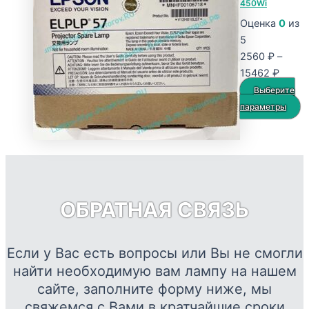
450Wi
Опции
Оценка
0
из
можно
5
выбрать
2560
₽
–
на
Диапа
15462
₽
странице
цен:
товара.
Выберите
2560 
Э
параметры
–
т
15462
и
н
в
О
ОБРАТНАЯ СВЯЗЬ
м
в
н
Если у Вас есть вопросы или Вы не смогли
с
найти необходимую вам лампу на нашем
т
сайте, заполните форму ниже, мы
свяжемся с Вами в кратчайшие сроки