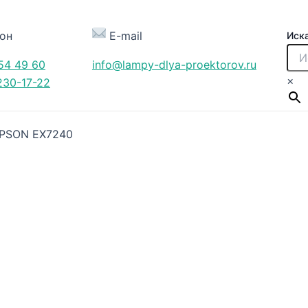
он
E-mail
Иск
54 49 60
info@lampy-dlya-proektorov.ru
×
230-17-22
EPSON EX7240